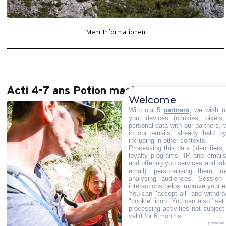
Mehr Informationen
Acti 4-7 ans Potion magique
Welcome
With our 5
partners
, we wish t
your devices (cookies, pixels
personal data with our partners, 
in our emails, already held b
including in other contexts.
Processing this data (identifiers
loyalty programs, IP and emails,
and offering you services and ad
email), personalising them, m
analysing audiences. Session
interactions helps improve your e
You can "accept all" and withdra
"cookie" icon
. You can also "set 
processing activities not subjec
valid for 6 months.
powered