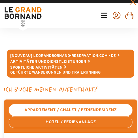
[NOUVEAU] LEGRANDBORNAND-RESERVATION.COM - DE
AKTIVITÄTEN UND DIENSTLEISTUNGEN
SPORTLICHE AKTIVITÄTEN
GEFÜHRTE WANDERUNGEN UND TRAILRUNNING
ICH BUCHE MEINEN AUFENTHALT!
APPARTEMENT / CHALET / FERIENRESIDENZ
HOTEL / FERIENANLAGE