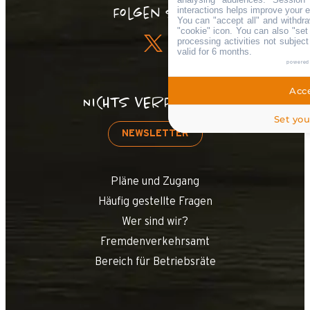
interactions helps improve your 
Folgen Sie !
You can "accept all" and withdra
"cookie" icon
. You can also "set
processing activities not subjec
valid for 6 months.
powered
Acce
NICHTS VERPASSEN!
Set you
NEWSLETTER
Pläne und Zugang
Häufig gestellte Fragen
Wer sind wir?
Fremdenverkehrsamt
Bereich für Betriebsräte