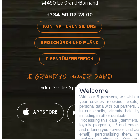
74450 Le Grand-Bornand
+334 50 02 78 00
KONTAKTIEREN SIE UNS
BROSCHÜREN UND PLÄNE
EIGENTÜMERBEREICH
LE GRAND’BO IMMER DABEI
Laden Sie die App herunter !
Welcome
With our 5
partners
, we wish t
your devices (cookies, pixels
personal data with our partners, 
in our emails, already held b
APPSTORE
GOOGLE PLAY
including in other contexts.
Processing this data (identifier
loyalty programs, IP and emails,
and offering you services and ad
email), personalising them, m
analysing audiences. Session