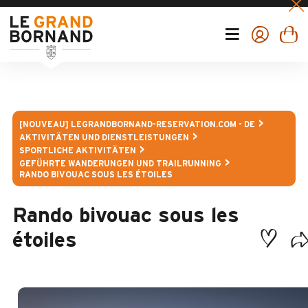
[NOUVEAU] LEGRANDBORNAND-RESERVATION.COM - DE
AKTIVITÄTEN UND DIENSTLEISTUNGEN
SPORTLICHE AKTIVITÄTEN
GEFÜHRTE WANDERUNGEN UND TRAILRUNNING
RANDO BIVOUAC SOUS LES ÉTOILES
Rando bivouac sous les
étoiles