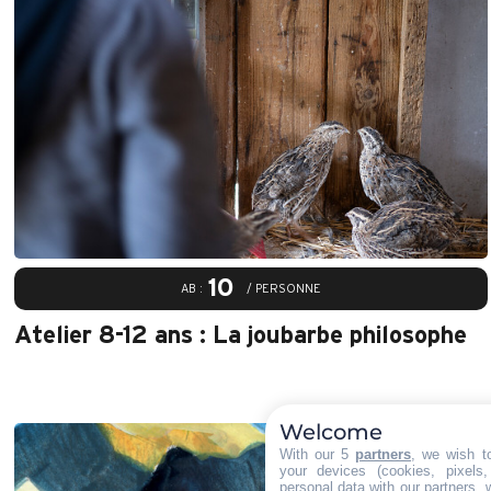
10
AB :
/ PERSONNE
Atelier 8-12 ans : La joubarbe philosophe
Welcome
With our 5
partners
, we wish t
your devices (cookies, pixels
personal data with our partners, 