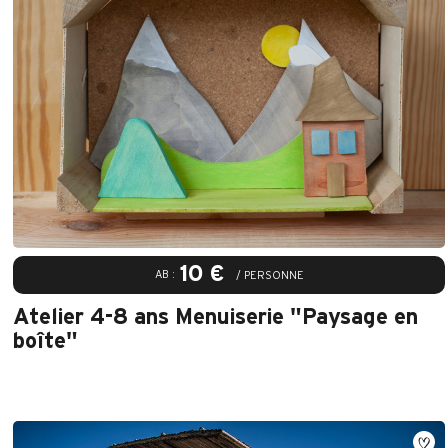
10 €
AB :
/ PERSONNE
Atelier 4-8 ans Menuiserie "Paysage en
boîte"