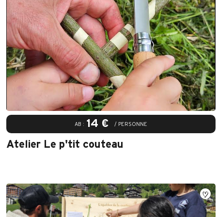
14 €
AB :
/ PERSONNE
Atelier Le p'tit couteau