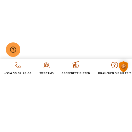
+334 50 02 78 06
WEBCAMS
GEÖFFNETE PISTEN
BRAUCHEN SIE HILFE ?
5€
AB :
/ PERSONNE
Billet Découverte Expositions