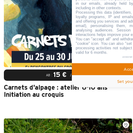
in our emails, already held b
including in other contexts.
Processing this data (identifiers
loyalty programs, IP and emails,
and offering you services and ad
email), personalising them, m
analysing audiences. Session
interactions helps improve your e
You can "accept all" and withdra
"cookie" icon
. You can also "set 
processing activities not subjec
valid for 6 months.
powered
Acce
15 €
AB :
/ PERSONNE
Set you
Carnets d'alpage : atelier 6-10 ans
Initiation au croquis