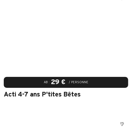
29 €
AB :
/ PERSONNE
Acti 4-7 ans P'tites Bêtes