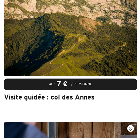
7 €
AB :
/ PERSONNE
Visite guidée : col des Annes