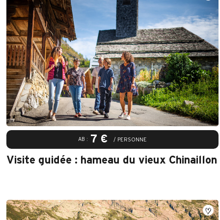
7 €
AB :
/ PERSONNE
Visite guidée : hameau du vieux Chinaillon