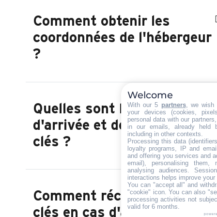
Comment obtenir les
coordonnées de l'hébergeur
?
Welcome
With our 5
partners
, we wish 
Quelles sont les heures
your devices (cookies, pixe
personal data with our partners,
d'arrivée et de remise de
in our emails, already held 
including in other contexts.
clés ?
Processing this data (identifie
loyalty programs, IP and email
and offering you services and a
email), personalising them,
analysing audiences. Sessio
interactions helps improve your
You can "accept all" and withd
"cookie" icon
. You can also "se
Comment récupérer les
processing activities not subj
valid for 6 months.
clés en cas d'arrivée
power