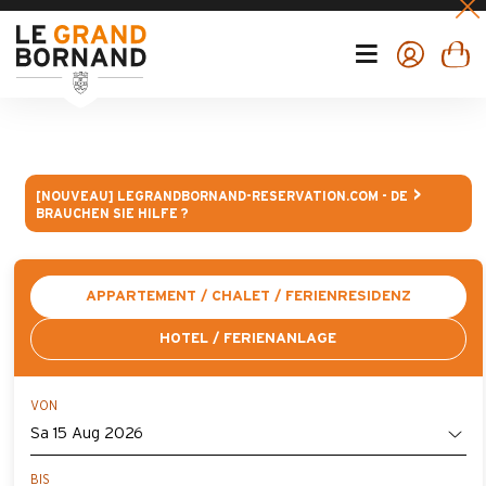
[NOUVEAU] LEGRANDBORNAND-RESERVATION.COM - DE
BRAUCHEN SIE HILFE ?
APPARTEMENT / CHALET / FERIENRESIDENZ
HOTEL / FERIENANLAGE
VON
BIS