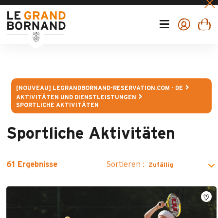
[NOUVEAU] LEGRANDBORNAND-RESERVATION.COM - DE
AKTIVITÄTEN UND DIENSTLEISTUNGEN
SPORTLICHE AKTIVITÄTEN
Sportliche Aktivitäten
Sortieren :
61
Ergebnisse