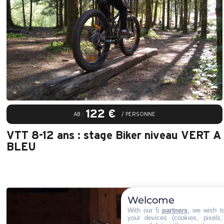
122 €
AB :
/ PERSONNE
VTT 8-12 ans : stage Biker niveau VERT A
BLEU
Welcome
With our 5
partners
, we wish t
your devices (cookies, pixels