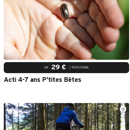
29 €
AB :
/ PERSONNE
Acti 4-7 ans P'tites Bêtes