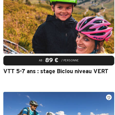
89 €
AB :
/ PERSONNE
VTT 5-7 ans : stage Biclou niveau VERT