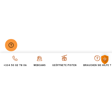
260 €
AB :
/ PERSONNE
+334 50 02 78 06
WEBCAMS
GEÖFFNETE PISTEN
BRAUCHEN SIE HILFE ?
Escalade 8-12 ans : stage