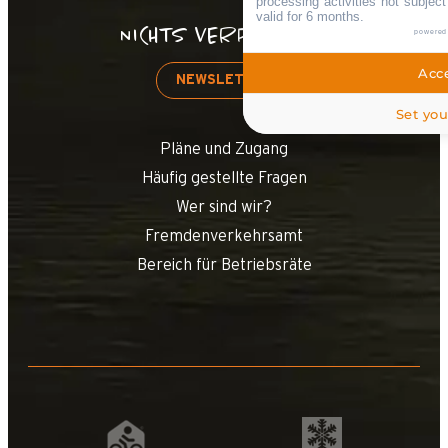
processing activities not subjec
valid for 6 months.
NICHTS VERPASSEN!
powered
Acce
NEWSLETTER
Set you
Pläne und Zugang
Häufig gestellte Fragen
Wer sind wir?
Fremdenverkehrsamt
Bereich für Betriebsräte