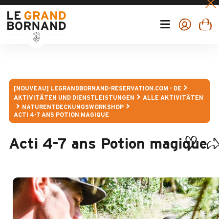
[NOUVEAU] LEGRANDBORNAND-RESERVATION.COM - DE
AKTIVITÄTEN UND DIENSTLEISTUNGEN
ALLE AKTIVITÄTEN
NATURENTDECKUNGSWORKSHOP
ACTI 4-7 ANS POTION MAGIQUE
Acti 4-7 ans Potion magique