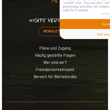
"cookie" icon
. You can also "set
processing activities not subjec
valid for 6 months.
powered
NICHTS VERPASSEN!
Acce
NEWSLETTER
Set you
Pläne und Zugang
Häufig gestellte Fragen
Wer sind wir?
Fremdenverkehrsamt
Bereich für Betriebsräte