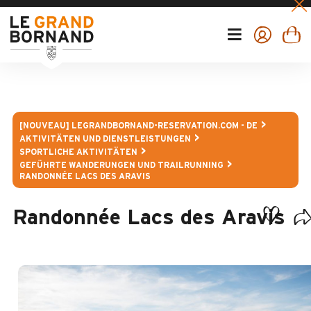
[NOUVEAU] LEGRANDBORNAND-RESERVATION.COM - DE
AKTIVITÄTEN UND DIENSTLEISTUNGEN
SPORTLICHE AKTIVITÄTEN
GEFÜHRTE WANDERUNGEN UND TRAILRUNNING
RANDONNÉE LACS DES ARAVIS
Randonnée Lacs des Aravis