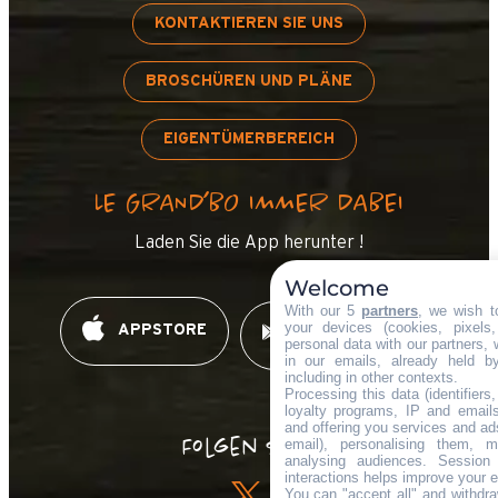
KONTAKTIEREN SIE UNS
BROSCHÜREN UND PLÄNE
EIGENTÜMERBEREICH
LE GRAND’BO IMMER DABEI
Laden Sie die App herunter !
Welcome
With our 5
partners
, we wish t
your devices (cookies, pixels
APPSTORE
GOOGLE PLAY
personal data with our partners, 
in our emails, already held b
including in other contexts.
Processing this data (identifier
loyalty programs, IP and emails,
and offering you services and ad
Folgen Sie !
email), personalising them, m
analysing audiences. Session
interactions helps improve your 
You can "accept all" and withdra