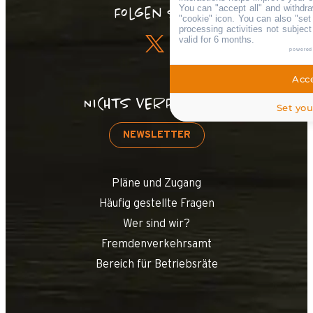
You can "accept all" and withdra
Folgen Sie !
"cookie" icon
. You can also "set
processing activities not subjec
valid for 6 months.
powered
Acce
NICHTS VERPASSEN!
Set you
NEWSLETTER
Pläne und Zugang
Häufig gestellte Fragen
Wer sind wir?
Fremdenverkehrsamt
Bereich für Betriebsräte