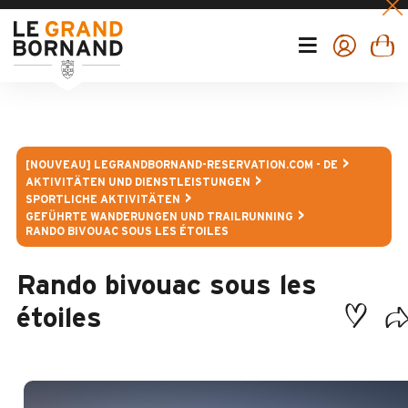
[NOUVEAU] LEGRANDBORNAND-RESERVATION.COM - DE
AKTIVITÄTEN UND DIENSTLEISTUNGEN
SPORTLICHE AKTIVITÄTEN
GEFÜHRTE WANDERUNGEN UND TRAILRUNNING
RANDO BIVOUAC SOUS LES ÉTOILES
Rando bivouac sous les
étoiles