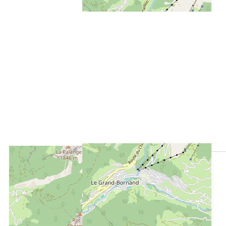
ENTFERNT :
200 m
Die Touristen-Information in Le Grand-Bornand Village
150 m
vom Freizeitpark aus
20 m