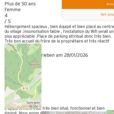
Plus de 50 ans
Acce
Femme
Set you
4
/ 5
Hébergement spacieux , bien équipé et bien placé au centr
du village .Insonorisation faible , l’installation du Wifi serait un
plus appréciable .Place de parking attribué donc très bien.
Très bon accueil du frère de la propriétaire et très réactif
en cas de besoin .
Bewertung geschrieben am 28/01/2026
August 2025
Elodie
35 à 50 ans
Femme
5
/ 5
L'appartement était très bien situé, fonctionnel et bien
équipé. Nous avons été très bien accueillis par l'héberger.