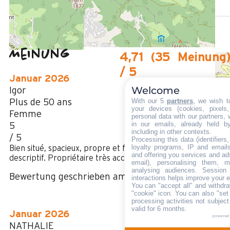
Des Stoppens Schiffchen im Sommer
Meinung
4,71
(
35
Meinung
/ 5
Januar 2026
Welcome
Igor
With our 5
partners
, we wish t
Plus de 50 ans
your devices (cookies, pixels
Femme
personal data with our partners, 
in our emails, already held b
5
including in other contexts.
/ 5
Processing this data (identifier
loyalty programs, IP and emails,
Bien situé, spacieux, propre et fonctionnel, conforme au
and offering you services and ad
descriptif. Propriétaire très accueillant et serviable.
email), personalising them, m
analysing audiences. Session
Bewertung geschrieben am 03/02/2026
interactions helps improve your 
You can "accept all" and withdra
"cookie" icon
. You can also "set
processing activities not subjec
valid for 6 months.
Januar 2026
powered
NATHALIE