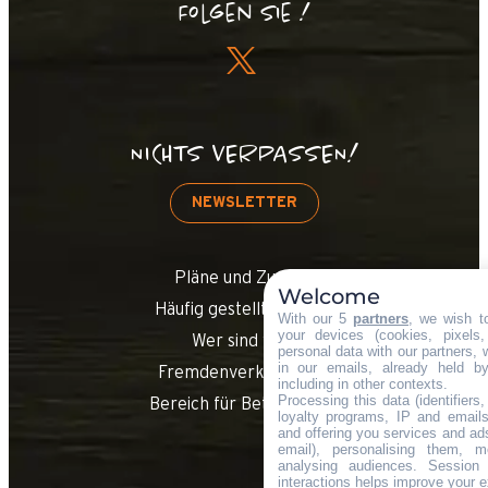
Folgen Sie !
NICHTS VERPASSEN!
NEWSLETTER
Pläne und Zugang
Welcome
Häufig gestellte Fragen
With our 5
partners
, we wish t
your devices (cookies, pixels
Wer sind wir?
personal data with our partners, 
in our emails, already held b
Fremdenverkehrsamt
including in other contexts.
Processing this data (identifiers
Bereich für Betriebsräte
loyalty programs, IP and emails,
and offering you services and ad
email), personalising them, m
analysing audiences. Session
interactions helps improve your e