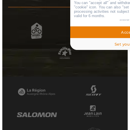
You can "accept all" and withdra
"cookie" icon
. You can also "set 
processing activities not subjec
valid for 6 months.
powered
Acce
Set you