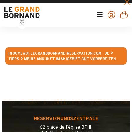
[NOUVEAU] LEGRANDBORNAND-RESERVATION.COM - DE
TIPPS
MEINE ANKUNFT IM SKIGEBIET GUT VORBEREITEN
RESERVIERUNGSZENTRALE
62 place de l’église BP 11