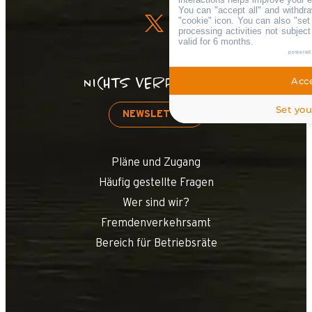
You can "accept all" and withdra
"cookie" icon
. You can also "set
processing activities not subjec
valid for 6 months.
powered
NICHTS VERPASSEN!
Acce
Set you
NEWSLETTER
Pläne und Zugang
Häufig gestellte Fragen
Wer sind wir?
Fremdenverkehrsamt
Bereich für Betriebsräte