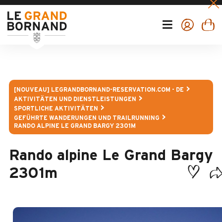
[NOUVEAU] LEGRANDBORNAND-RESERVATION.COM - DE
AKTIVITÄTEN UND DIENSTLEISTUNGEN
SPORTLICHE AKTIVITÄTEN
GEFÜHRTE WANDERUNGEN UND TRAILRUNNING
RANDO ALPINE LE GRAND BARGY 2301M
Rando alpine Le Grand Bargy
2301m