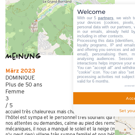
m vom Freizeitpark aus
400
Welcome
m Die Touristen-Information
With our 5
partners
, we wish t
your devices (cookies, pixels
50
personal data with our partners, 
m von der Haltestelle des Shuttlebusses Sommer aus
in our emails, already held b
including in other contexts.
Processing this data (identifier
loyalty programs, IP and emails,
and offering you services and ad
email), personalising them, m
Meinung
4,2
(
5
Meinung
analysing audiences. Session
interactions helps improve your 
/ 5
You can "accept all" and withdra
März 2023
"cookie" icon
. You can also "set
processing activities not subjec
DOMINIQUE
valid for 6 months.
Plus de 50 ans
powered
Femme
Acce
3
/ 5
Set you
accuieil très chaleureux mais chambre petite pour 3 adultes,
l'hôtel est sympa et le personnel très souriant qui répond à
nos attentes ou demandes, calme au pied des remontées
mécaniques, il nous a manqué le soleil et la neige (mais on
n'y peut rien) village très sympa familial et non bétonné