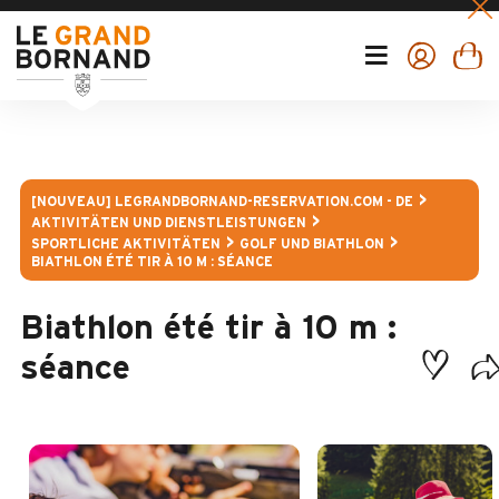
[NOUVEAU] LEGRANDBORNAND-RESERVATION.COM - DE
AKTIVITÄTEN UND DIENSTLEISTUNGEN
SPORTLICHE AKTIVITÄTEN
GOLF UND BIATHLON
BIATHLON ÉTÉ TIR À 10 M : SÉANCE
Biathlon été tir à 10 m :
séance