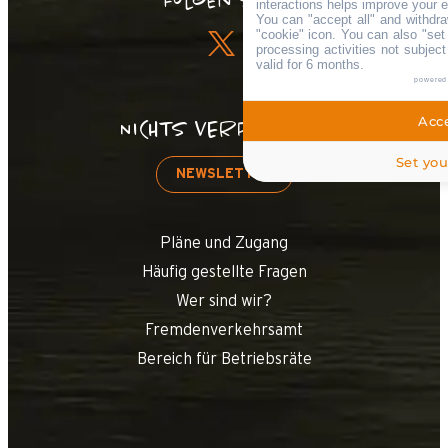
Folgen Sie !
interactions helps improve your 
You can "accept all" and withdra
"cookie" icon
. You can also "set
processing activities not subjec
valid for 6 months.
powered
Acce
NICHTS VERPASSEN!
Set you
NEWSLETTER
Pläne und Zugang
Häufig gestellte Fragen
Wer sind wir?
Fremdenverkehrsamt
Bereich für Betriebsräte