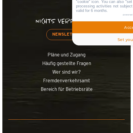
"cookie" icon
. You can also "set
processing activities not subjec
valid for 6 months.
powered
NICHTS VERPASSEN!
Acce
NEWSLETTER
Set you
Pläne und Zugang
Häufig gestellte Fragen
Wer sind wir?
Fremdenverkehrsamt
Bereich für Betriebsräte