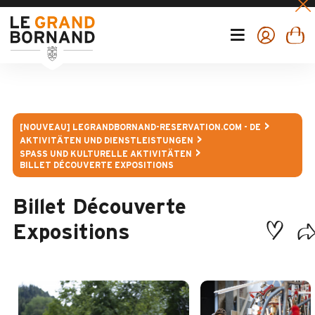
[NOUVEAU] LEGRANDBORNAND-RESERVATION.COM - DE
AKTIVITÄTEN UND DIENSTLEISTUNGEN
SPASS UND KULTURELLE AKTIVITÄTEN
BILLET DÉCOUVERTE EXPOSITIONS
Billet Découverte
Expositions