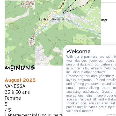
ENTFERNT :
600 m
Die Touristen-Information in Le Grand-Bornand Village
200 m
vom Freizeitpark aus
50 m
Des Stoppens Schiffchen im Sommer
Welcome
With our 5
partners
, we wish t
your devices (cookies, pixels
personal data with our partners, 
Meinung
in our emails, already held b
4,8
(
10
Meinung
including in other contexts.
Processing this data (identifier
/ 5
loyalty programs, IP and emails,
August 2025
and offering you services and ad
VANESSA
email), personalising them, m
analysing audiences. Session
35 à 50 ans
interactions helps improve your 
Femme
You can "accept all" and withdra
"cookie" icon
. You can also "set
5
processing activities not subjec
/ 5
valid for 6 months.
Hébergement idéal pour une famille de 4 personnes
powered