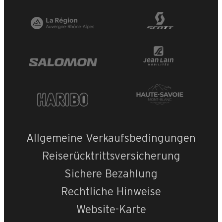
+
−
OpenStreetMap
Streets
Satellite
Leaflet
|
©
OpenStreetMap
Villard n°2
Allgemeine Verkaufsbedingungen
Reiserücktrittsversicherung
Sichere Bezahlung
Rechtliche Hinweise
Website-Karte