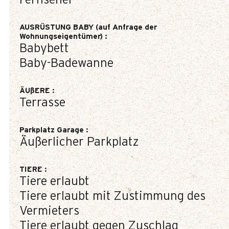
Fernseher
AUSRÜSTUNG BABY (auf Anfrage der
Wohnungseigentümer)
:
Babybett
Baby-Badewanne
ÄUßERE
:
Terrasse
Parkplatz Garage
:
Äußerlicher Parkplatz
TIERE
:
Tiere erlaubt
Tiere erlaubt mit Zustimmung des
Vermieters
Tiere erlaubt gegen Zuschlag