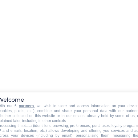
Parkplatz Garage
:
Äußerlicher Parkplatz
Welcome
egriffen
ith our 5
partners
, we wish to store and access information on your devic
cookies, pixels, etc.), combine and share your personal data with our partner
hether collected on this website or in our emails, already held by some of us, 
btained later, including in other contexts.
rocessing this data (identifiers, browsing, preferences, purchases, loyalty program
P and emails, location, etc.) allows developing and offering you services and a
inbegriffen
cross your devices (including by email), personalising them, measuring the