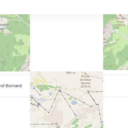
150 m
nd-Bornand
Des Stoppens Schiffchen im
Sommer