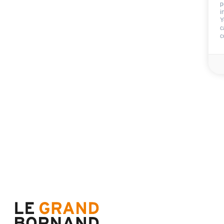
p
i
Kaution
600 €
Y
c
Blätter:
c
Badezimmerwäsche
Verfügbarkeit & Preise