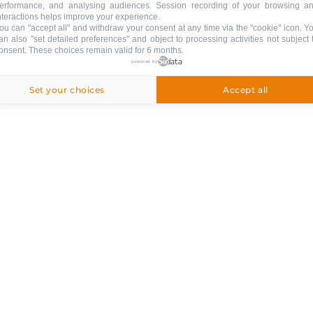
erformance, and analysing audiences. Session recording of your browsing a
nteractions helps improve your experience.
ou can "accept all" and withdraw your consent at any time via the "cookie" icon
. Y
an also "set detailed preferences" and object to processing activities not subject 
onsent. These choices remain valid for 6 months.
powered by
:
Set your choices
Accept all