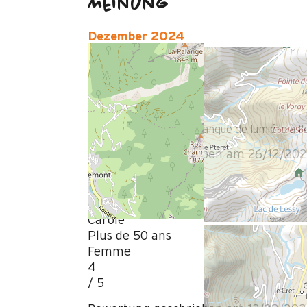
Meinung
Dezember 2024
bruno
Plus de 50 ans
Homme
2
/ 5
mobilier trés ancien , manque de lumiére à l'
Bewertung geschrieben am 26/12/20
Februar 2024
Carole
Plus de 50 ans
Femme
4
/ 5