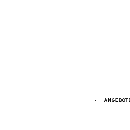
1
/
18
ANGEBOTE