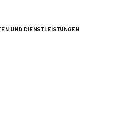
WS
:
1
WS separat
x 1
TEN UND DIENSTLEISTUNGEN
srüstung & Services
Ausstattung Unterkunft
:
Fernseher
Verleih Sie eines WIFI - Box in
Option (Reservierung erforderl