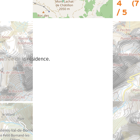
4
(
7
/ 5
entrée de la résidence.
24