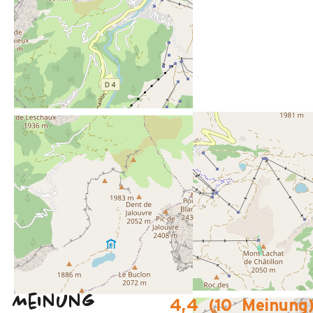
ENTFERNT :
20 m
Des Zentrums von Grand-Bornand Chinaillon
250 m
vom Freizeitpark aus
50 m
Des Stoppens Schiffchen im Sommer
Meinung
4,4
(
10
Meinung