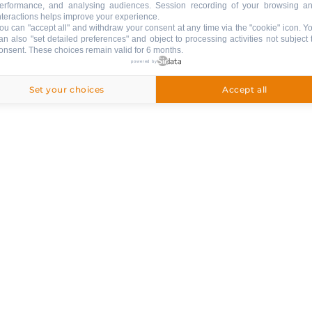
erformance, and analysing audiences. Session recording of your browsing a
nteractions helps improve your experience.
ou can "accept all" and withdraw your consent at any time via the "cookie" icon
. Y
an also "set detailed preferences" and object to processing activities not subject 
onsent. These choices remain valid for 6 months.
inbegriffen
powered by
Set your choices
Accept all