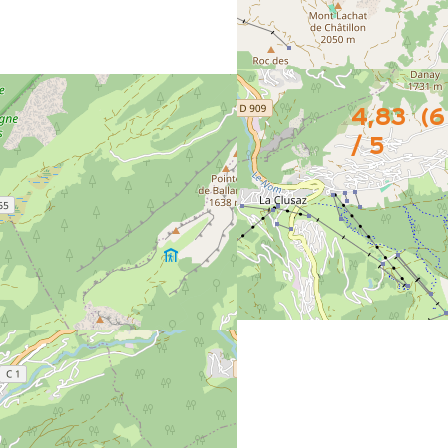
4,83
(
6
/ 5
aire très gentille , et à l’écoute, merci pour ces 3 semaines.
25