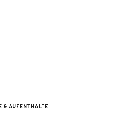
 & AUFENTHALTE
Aufenthalt mit Zugang zum Kinderspielplatz La Sour
Erlebnisbad und Sommerliften Aufenthalt