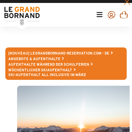
[NOUVEAU] LEGRANDBORNAND-RESERVATION.COM - DE
ANGEBOTE & AUFENTHALTE
AUFENTHALTE WÄHREND DER SCHULFERIEN
WÖCHENTLICHER SKIAUFENTHALT
SKI-AUFENTHALT ALL INCLUSIVE IM MÄRZ