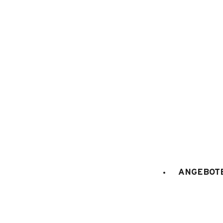
1
/
20
ANGEBOTE