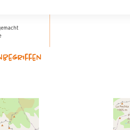
 gemacht
e
inbegriffen