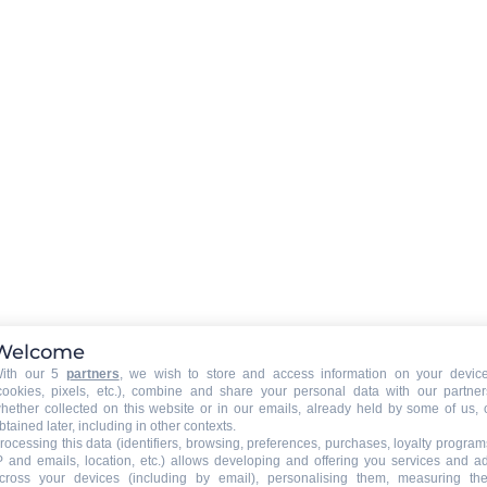
Ausstattung Unterkunft
:
Fernseher
Wi-Fi-Verbindung
AUSRÜSTUNG BABY (auf Anfrage der
Welcome
Wohnungseigentümer)
:
ith our 5
partners
, we wish to store and access information on your devic
Babybett
cookies, pixels, etc.), combine and share your personal data with our partner
Babystuhl
hether collected on this website or in our emails, already held by some of us, 
btained later, including in other contexts.
rocessing this data (identifiers, browsing, preferences, purchases, loyalty program
P and emails, location, etc.) allows developing and offering you services and a
cross your devices (including by email), personalising them, measuring the
ÄUßERE AUSRÜSTUNG
: