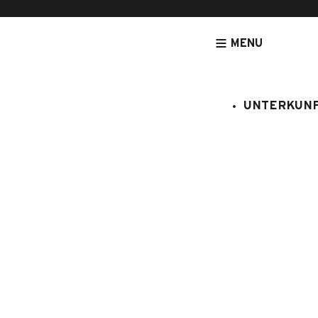
MENU
UNTERKUN
[NOUVEAU] LEGRANDBORNAND-RESERVATION.COM - DE
UNTERK
Samance n
:
6237611
4 Personen
2 Schlaf