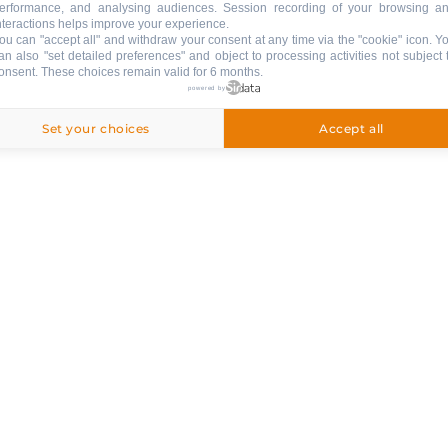
erformance, and analysing audiences. Session recording of your browsing a
Kohlegrill
nteractions helps improve your experience.
ou can "accept all" and withdraw your consent at any time via the "cookie" icon
. Y
an also "set detailed preferences" and object to processing activities not subject 
onsent. These choices remain valid for 6 months.
powered by
Parkplatz Garage
:
Garage
Set your choices
Accept all
egriffen