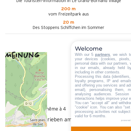
Die Touristen-Information in Le Grand-Bornand Village
200 m
vom Freizeitpark aus
20 m
Des Stoppens Schiffchen im Sommer
Welcome
Meinung
With our 5
partners
, we wish t
4,2
(
5
Meinung
your devices (cookies, pixels
personal data with our partners, 
/ 5
in our emails, already held b
Februar 2024
including in other contexts.
Jean-Claude
Processing this data (identifier
loyalty programs, IP and emails,
Plus de 50 ans
and offering you services and ad
Homme
email), personalising them, m
analysing audiences. Session
4
interactions helps improve your 
/ 5
You can "accept all" and withdra
"cookie" icon
. You can also "set
Simple et pratique même à 4
processing activities not subjec
valid for 6 months.
Bewertung geschrieben am 03/03/2024
powered