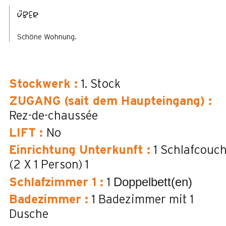
Über
Schöne Wohnung.
Stockwerk
:
1. Stock
ZUGANG (sait dem Haupteingang)
:
Rez-de-chaussée
LIFT
:
No
Einrichtung Unterkunft
:
1 Schlafcouc
(2 X 1 Person)
1
Doppelbett(en)
Schlafzimmer 1
:
1
Badezimmer
:
1
Badezimmer mit 1
Dusche