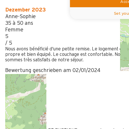
Acce
Dezember 2023
Set you
Anne-Sophie
35 à 50 ans
Femme
5
/ 5
Nous avons bénéficié d'une petite remise. Le logement est
propre et bien équipé. Le couchage est confortable. Nous
sommes très satisfaits de notre séjour.
Bewertung geschrieben am 02/01/2024
Januar 2023
Christine
Plus de 50 ans
Femme
4
/ 5