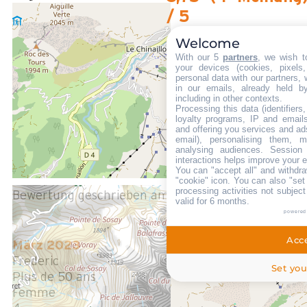
/ 5
Februar 2024
NATACHA
Welcome
35 à 50 ans
With our 5
partners
, we wish t
your devices (cookies, pixels
Femme
personal data with our partners, 
3
in our emails, already held b
including in other contexts.
/ 5
Processing this data (identifier
L'appartement était sympa, plutôt bien placé et avec une
loyalty programs, IP and emails,
and offering you services and ad
belle vue. Cependant, il faudrait revoir certains
email), personalising them, m
équipements. Les lits étaient pas confortables du tout, trop
analysing audiences. Session
durs. Les poêles mériteraient d'être changées, elles
interactions helps improve your 
accrochent et l'aspirateur n'aspire pas vraiment.
You can "accept all" and withdra
"cookie" icon
. You can also "set
processing activities not subjec
Bewertung geschrieben am 06/02/2024
valid for 6 months.
powered
Acce
März 2023
Frederic
Set you
Plus de 50 ans
Femme