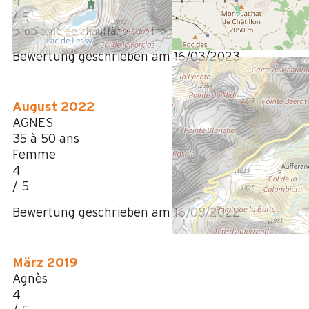
4
/ 5
probleme de chauffage soit trop chaud soit trop froid/
Bewertung geschrieben am 16/03/2023
August 2022
AGNES
35 à 50 ans
Femme
4
/ 5
Bewertung geschrieben am 16/08/2022
März 2019
Agnès
4