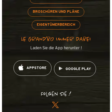
BROSCHÜREN UND PLÄNE
EIGENTÜMERBEREICH
+
−
LE GRAND’BO IMMER DABEI
Laden Sie die App herunter !
OpenStreetMap
Streets
Satellite
Leaflet
|
©
OpenStreetMap
ROCHES FLEUR
APPSTORE
GOOGLE PLAY
Folgen Sie !