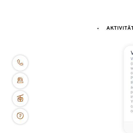
AKTIVITÄ
Au
W
Ausstattung Unterkunft
:
(
1
Fernseher
w
o
P
I
a
p
i
Y
c
c