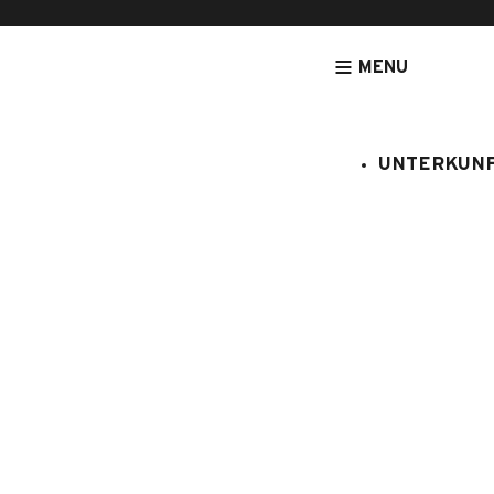
MENU
UNTERKUN
[NOUVEAU] LEGRANDBORNAND-RESERVATION.COM - DE
UNTERK
RESIDENCE
chalet A a
:
430/005
2 Personen
1 Schla