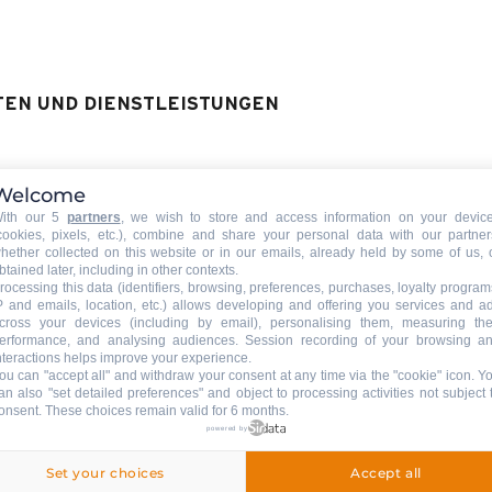
TEN UND DIENSTLEISTUNGEN
srüstung & Services
Welcome
ith our 5
partners
, we wish to store and access information on your devic
TIERE
:
cookies, pixels, etc.), combine and share your personal data with our partner
Tiere erlaubt
hether collected on this website or in our emails, already held by some of us, 
btained later, including in other contexts.
Tiere erlaubt mit Zustimmung
rocessing this data (identifiers, browsing, preferences, purchases, loyalty program
P and emails, location, etc.) allows developing and offering you services and a
Vermieters
cross your devices (including by email), personalising them, measuring the
Tiere erlaubt gegen Zuschlag
erformance, and analysing audiences. Session recording of your browsing a
nteractions helps improve your experience.
Für gewisse Wohnungen
ou can "accept all" and withdraw your consent at any time via the "cookie" icon
. Y
an also "set detailed preferences" and object to processing activities not subject 
onsent. These choices remain valid for 6 months.
powered by
Set your choices
Accept all