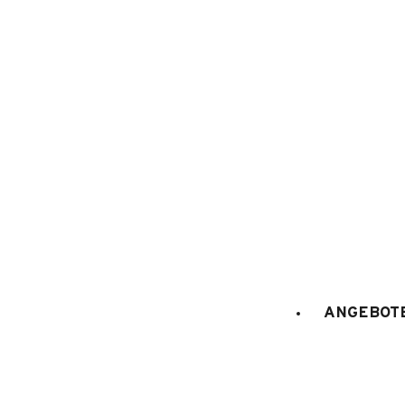
1
/
4
ANGEBOTE