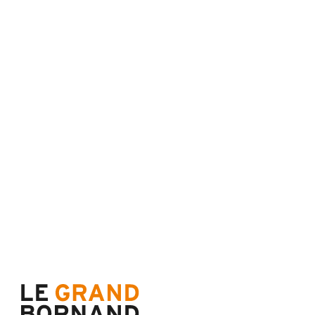
RESERVIERUNGSZENTRALE
62 place de l’église BP 11
74450 Le Grand-Bornand
+334 50 02 78 00
KONTAKTIEREN SIE UNS
BROSCHÜREN UND PLÄNE
EIGENTÜMERBEREICH