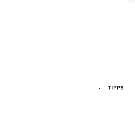
Nicht im Aufenthalt 
Kaution
100 €
Blätter:
Badezimmerwäsche
TIPPS
Verfügbarkeit & Preise