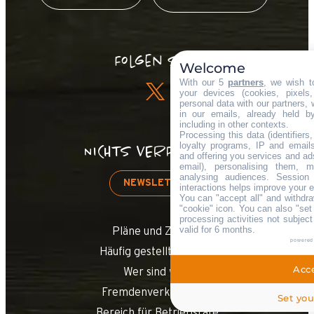
Folgen Sie !
Welcome
With our 5
partners
, we wish t
your devices (cookies, pixels
personal data with our partners, 
in our emails, already held b
including in other contexts.
Processing this data (identifier
loyalty programs, IP and emails,
NICHTS VERPASSEN!
and offering you services and ad
email), personalising them, m
analysing audiences. Session
NEWSLETTER
interactions helps improve your 
You can "accept all" and withdra
"cookie" icon
. You can also "set
processing activities not subjec
valid for 6 months.
Pläne und Zugang
powered
Häufig gestellte Fragen
Acce
Wer sind wir?
Fremdenverkehrsamt
Set you
Bereich für Betriebsräte