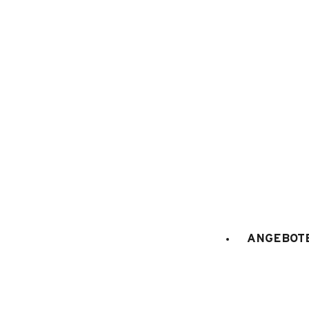
1
/
8
ANGEBOTE