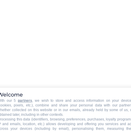
Option (Reservierung erforderl
ÄUßERE
:
Terrasse
Balkon
VERSCHIEDENE AUSRÜSTUNGEN
:
Local in Fahrrad
TIERE
:
Tiere verboten
Welcome
ith our 5
partners
, we wish to store and access information on your devic
cookies, pixels, etc.), combine and share your personal data with our partner
hether collected on this website or in our emails, already held by some of us, 
btained later, including in other contexts.
rocessing this data (identifiers, browsing, preferences, purchases, loyalty program
P and emails, location, etc.) allows developing and offering you services and a
cross your devices (including by email), personalising them, measuring the