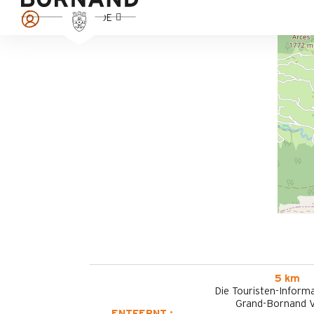
DE
5 km
Die Touristen-Informa
Grand-Bornand V
ENTFERNT :