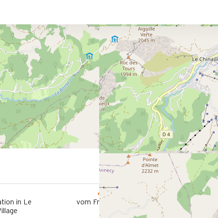
4.6 km
tion in Le
vom Freizeitpark aus
illage