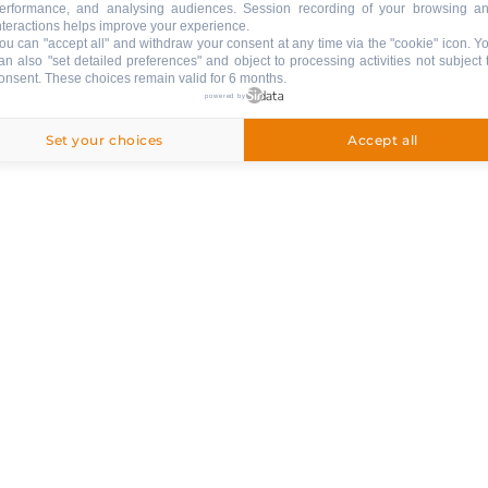
erformance, and analysing audiences. Session recording of your browsing a
nteractions helps improve your experience.
ou can "accept all" and withdraw your consent at any time via the "cookie" icon
. Y
an also "set detailed preferences" and object to processing activities not subject 
inbegriffen
onsent. These choices remain valid for 6 months.
powered by
Set your choices
Accept all
: