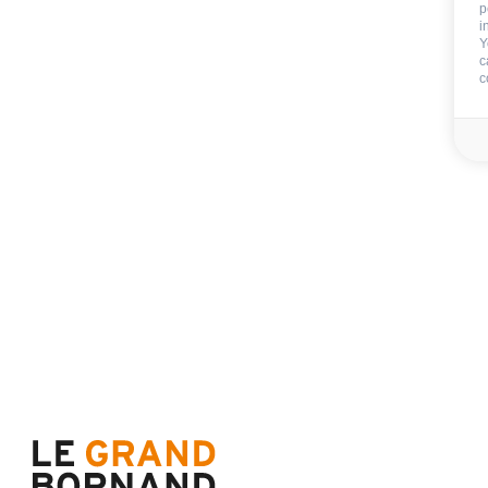
p
i
Y
c
Nicht im Aufenthalt 
c
Kaution
300 €
Endreinigung:
Blätter:
Badezimmerwäsche
Verfügbarkeit & Preise