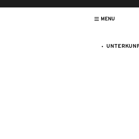
MENU
UNTERKUN
[NOUVEAU] LEGRANDBORNAND-RESERVATION.COM - DE
UNTERK
PLANS (Les
Zimmer für
:
061/127
6 Personen
3 Schlaf