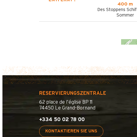
400 m
Des Stoppens Schif
Sommer
RESERVIERUNGSZENTRALE
62 place de l’église BP 11
74450 Le Grand-Bornand
+334 50 02 78 00
KONTAKTIEREN SIE UNS