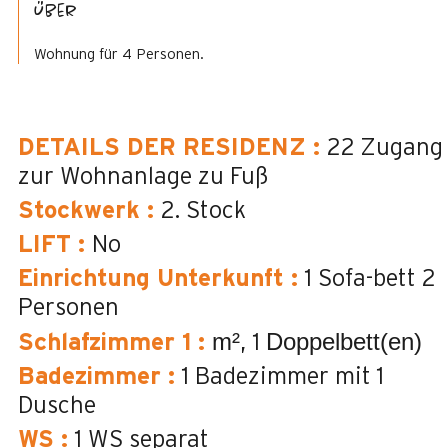
Über
Wohnung für 4 Personen.
DETAILS DER RESIDENZ
:
22
Zugang
zur Wohnanlage zu Fuß
Stockwerk
:
2. Stock
LIFT
:
No
Einrichtung Unterkunft
:
1 Sofa-bett 2
Personen
m²
Doppelbett(en)
Schlafzimmer 1
:
1
Badezimmer
:
1
Badezimmer mit 1
Dusche
WS
:
1
WS separat