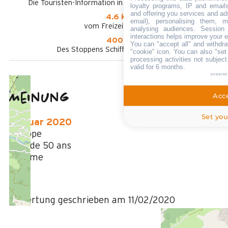
Die Touristen-Information in Le Grand-Bornand Village
loyalty programs, IP and emails,
and offering you services and ad
4.6 km
email), personalising them, m
vom Freizeitpark aus
analysing audiences. Session
interactions helps improve your 
400 m
You can "accept all" and withdra
Des Stoppens Schiffchen im Sommer
"cookie" icon
. You can also "set
processing activities not subjec
valid for 6 months.
powered
Meinung
Acce
4,5
(
2
Meinung
/ 5
Set you
Februar 2020
philippe
Plus de 50 ans
Homme
4
/ 5
Bewertung geschrieben am 11/02/2020