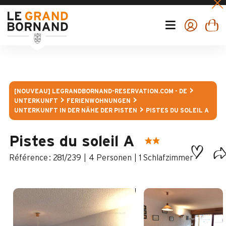
[NOUVEAU] LEGRANDBORNAND-RESERVATION.COM - DE
UNTERKUNFT
FERIENWOHNUNGEN
UNTERKUNFT IN DER NÄHE DER PISTEN
PISTES DU SOLEIL A
Pistes du soleil A
:
281/239
4 Personen
1 Schlafzimmer