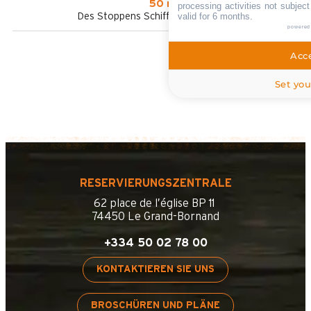
50 m
processing activities not subjec
Des Stoppens Schiffchen im Sommer
valid for 6 months.
powered
Acce
Set you
RESERVIERUNGSZENTRALE
62 place de l’église BP 11
74450 Le Grand-Bornand
+334 50 02 78 00
KONTAKTIEREN SIE UNS
BROSCHÜREN UND PLÄNE