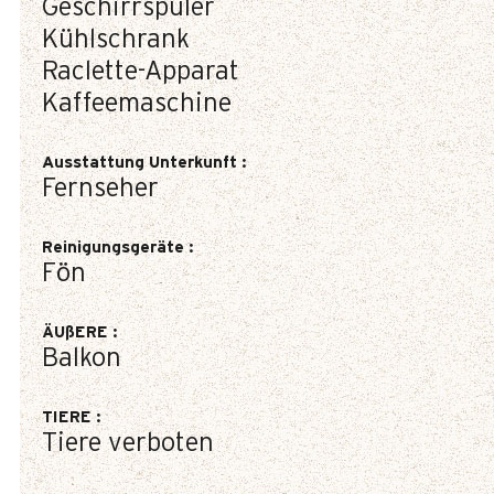
Geschirrspüler
Kühlschrank
Raclette-Apparat
Kaffeemaschine
Ausstattung Unterkunft
:
Fernseher
Reinigungsgeräte
:
Fön
ÄUßERE
:
Balkon
TIERE
:
Tiere verboten