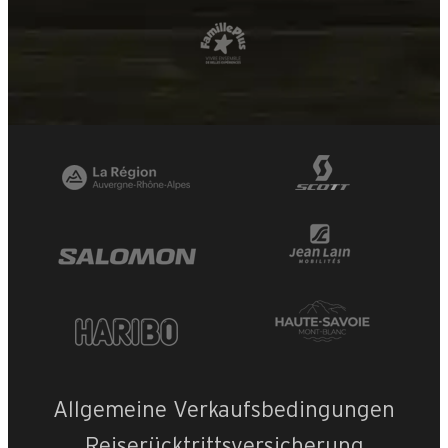
+
−
OpenStreetMap
Streets
Satellite
Leaflet
|
©
OpenStreetMap
Allgemeine Verkaufsbedingungen
Pistes du solei
Reiserücktrittsversicherung