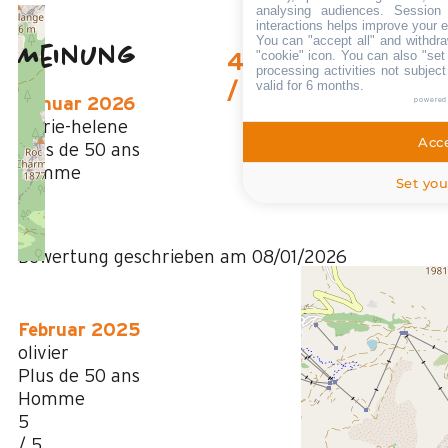
analysing audiences. Session
interactions helps improve your 
You can "accept all" and withdra
Meinung
"cookie" icon
. You can also "set
4,25
(
12
Meinung
processing activities not subjec
valid for 6 months.
/ 5
Januar 2026
powered
Marie-helene
Acce
Plus de 50 ans
Femme
Set you
5
/ 5
Bewertung geschrieben am 08/01/2026
Februar 2025
olivier
Plus de 50 ans
Homme
5
/ 5