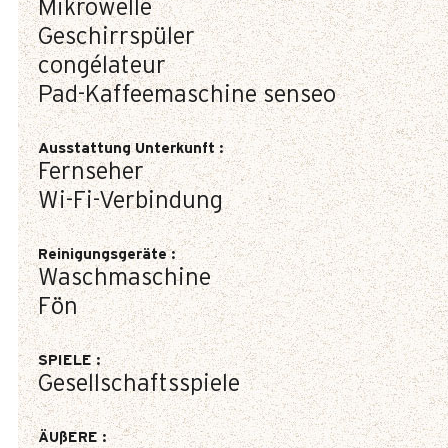
Mikrowelle
Geschirrspüler
congélateur
Pad-Kaffeemaschine
senseo
Ausstattung Unterkunft
:
Fernseher
Wi-Fi-Verbindung
Reinigungsgeräte
:
Waschmaschine
Fön
SPIELE
:
Gesellschaftsspiele
ÄUßERE
: