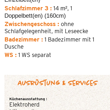
m²
Schlafzimmer 3
:
14
1
Doppelbett(en) (160cm)
Zwischengeschoss
:
ohne
Schlafgelegenheit
mit Leseecke
Badezimmer
:
1
Badezimmer mit 1
Dusche
WS
:
1
WS separat
Ausrüstung & Services
Küchenausstattung
:
Elektroherd