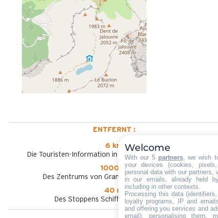
ENTFERNT :
Welcome
6 km
Die Touristen-Information in Le Grand-Bornand Village
With our 5
partners
, we wish t
your devices (cookies, pixels
1000 m
personal data with our partners, 
Des Zentrums von Grand-Bornand Chinaillon
in our emails, already held b
including in other contexts.
40 m
Processing this data (identifier
Des Stoppens Schiffchen im Sommer
loyalty programs, IP and emails,
and offering you services and ad
email), personalising them, m