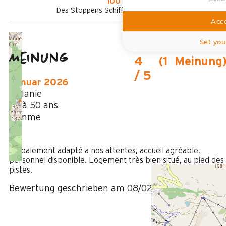
100 m
Des Stoppens Schiffchen im Sommer
Acce
Set you
Meinung
4
(
1
Meinung
/ 5
Januar 2026
Melanie
35 à 50 ans
Femme
4
/ 5
Globalement adapté a nos attentes, accueil agréable,
personnel disponible. Logement très bien situé, au pied des
pistes.
Bewertung geschrieben am 08/02/2026