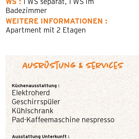
WS
:
1
WS separat
1
WS im
Badezimmer
WEITERE INFORMATIONEN
:
Apartment mit 2 Etagen
Ausrüstung & Services
Küchenausstattung
:
Elektroherd
Geschirrspüler
Kühlschrank
Pad-Kaffeemaschine
nespresso
Ausstattung Unterkunft
: