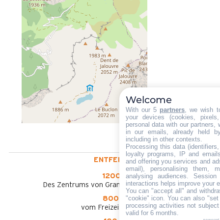
Welcome
With our 5
partners
, we wish t
your devices (cookies, pixels
personal data with our partners, 
in our emails, already held b
including in other contexts.
Processing this data (identifier
loyalty programs, IP and emails,
ENTFERNT :
and offering you services and ad
email), personalising them, m
analysing audiences. Session
1200m
interactions helps improve your 
Des Zentrums von Grand-Bornand Chinaillon
You can "accept all" and withdra
"cookie" icon
. You can also "set
800 m
processing activities not subjec
vom Freizeitpark aus
valid for 6 months.
powered