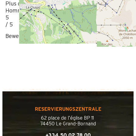
Plus de 50 ans
Homme
5
/ 5
Bewertung geschrieben am 26/12/2019
RESERVIERUNGSZENTRALE
62 place de l’église BP 11
74450 Le Grand-Bornand
+334 50 02 78 00