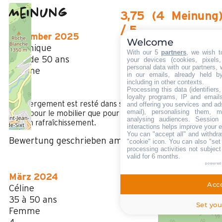
Meinung
3,75
(
4
Meinung
/ 5
Dezember 2025
Welcome
Véronique
With our 5
partners
, we wish t
Plus de 50 ans
your devices (cookies, pixels
personal data with our partners, 
Femme
in our emails, already held b
3
including in other contexts.
Processing this data (identifier
/ 5
loyalty programs, IP and emails,
L'hébergement est resté dans son jus, a savoir les années 7
and offering you services and ad
email), personalising them, m
, tant pour le mobilier que pour l'électro menager. Mériterai
analysing audiences. Session
un bon rafraîchissement.
interactions helps improve your 
You can "accept all" and withdra
Bewertung geschrieben am 24/12/2025
"cookie" icon
. You can also "set
processing activities not subjec
valid for 6 months.
powered
März 2024
Acce
Céline
35 à 50 ans
Set you
Femme