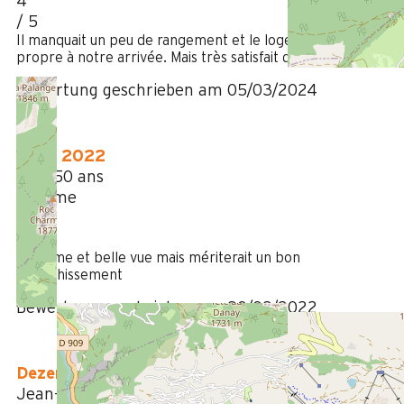
4
/ 5
Il manquait un peu de rangement et le logement n'était pas
propre à notre arrivée. Mais très satisfait de l'emplacement.
Bewertung geschrieben am 05/03/2024
März 2022
35 à 50 ans
Homme
3
/ 5
au calme et belle vue mais mériterait un bon
rafraichissement
Bewertung geschrieben am 30/03/2022
Dezember 2019
Jean-Paul