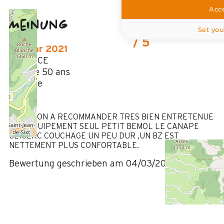
Acce
Meinung
5
(
1
Meinung
Set you
/ 5
Februar 2021
MAURICE
Plus de 50 ans
Homme
5
/ 5
LOCATION A RECOMMANDER TRES BIEN ENTRETENUE
BON EQUIPEMENT SEUL PETIT BEMOL LE CANAPE
CLICLAC COUCHAGE UN PEU DUR ,UN BZ EST
NETTEMENT PLUS CONFORTABLE.
Bewertung geschrieben am 04/03/2021