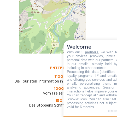
Welcome
With our 5
partners
, we wish t
your devices (cookies, pixels
personal data with our partners, 
in our emails, already held b
including in other contexts.
ENTFERNT :
Processing this data (identifier
loyalty programs, IP and emails,
1100 m
and offering you services and ad
Die Touristen-Information in Le Grand-Bornand Village
email), personalising them, m
analysing audiences. Session
1000 m
interactions helps improve your 
vom Freizeitpark aus
You can "accept all" and withdra
"cookie" icon
. You can also "set
150 m
processing activities not subjec
Des Stoppens Schiffchen im Sommer
valid for 6 months.
powered