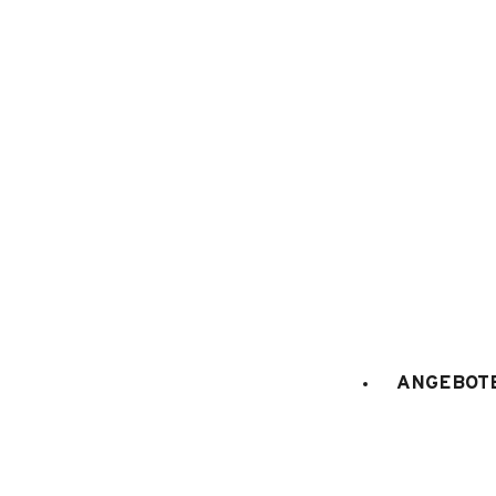
1
/
20
ANGEBOTE