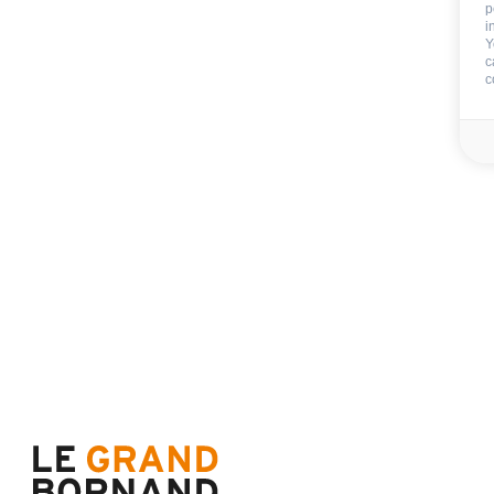
p
i
Nicht im Aufenthalt 
Y
c
c
Kaution
750 €
Endreinigung:
Blätter:
Badezimmerwäsche
Verfügbarkeit & Preise