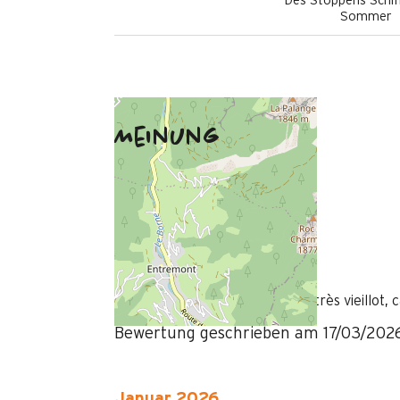
Des Stoppens Schif
Sommer
Meinung
März 2026
CHARLES
35 à 50 ans
Homme
3
/ 5
Logement très bien situé, mais très vieillot,
Bewertung geschrieben am 17/03/202
Januar 2026