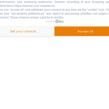
erformance, and analysing audiences. Session recording of your browsing a
nteractions helps improve your experience.
inbegriffen
ou can "accept all" and withdraw your consent at any time via the "cookie" icon
. Y
an also "set detailed preferences" and object to processing activities not subject 
onsent. These choices remain valid for 6 months.
powered by
Set your choices
Accept all
: