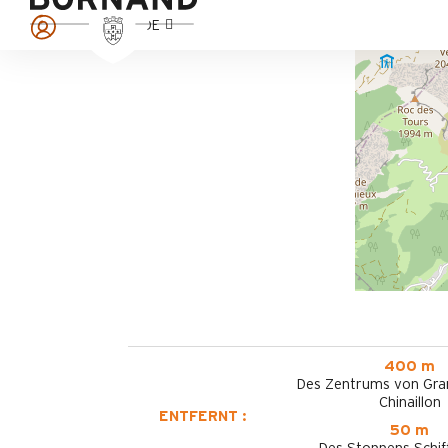
DE
400 m
Des Zentrums von Gra
Chinaillon
ENTFERNT :
50 m