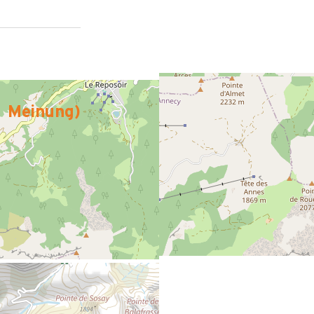
Meinung
)
 revoir.