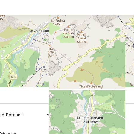
200 m
nd-Bornand
vom Freizeitpark aus