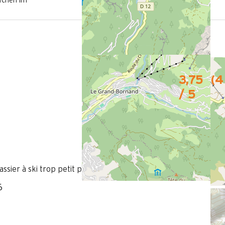
fchen im
3,75
(
4
/ 5
 cassier à ski trop petit pour le nombre de personnes, propreté à
6