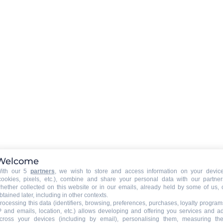
Monsieur
ÄUßERE
:
Balkon
TIERE
:
Tiere erlaubt
Tiere erlaubt gegen Zuschlag
Welcome
ith our 5
partners
, we wish to store and access information on your devic
cookies, pixels, etc.), combine and share your personal data with our partner
hether collected on this website or in our emails, already held by some of us, 
btained later, including in other contexts.
rocessing this data (identifiers, browsing, preferences, purchases, loyalty program
P and emails, location, etc.) allows developing and offering you services and a
cross your devices (including by email), personalising them, measuring the