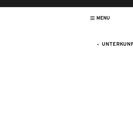
MENU
UNTERKUN
[NOUVEAU] LEGRANDBORNAND-RESERVATION.COM - DE
UNTERK
Orée des p
:
281/137
8 Personen
2 Schlaf