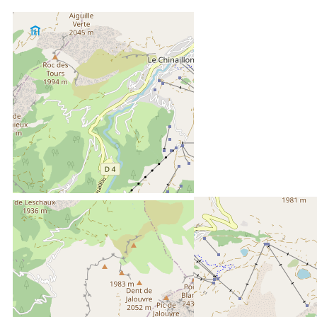
ENTFERNT :
400 m
Des Zentrums von Grand-Bornand Chinaillon
50 m
vom Freizeitpark aus