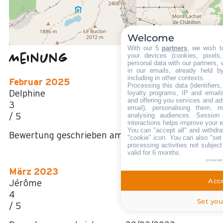
50 m
Des Stoppens Schiffchen im Sommer
Welcome
With our 5
partners
, we wish t
Meinung
your devices (cookies, pixels
4,11
(
9
Meinung
personal data with our partners, 
in our emails, already held b
/ 5
including in other contexts.
Februar 2025
Processing this data (identifier
Delphine
loyalty programs, IP and emails,
and offering you services and ad
3
email), personalising them, m
analysing audiences. Session
/ 5
interactions helps improve your 
You can "accept all" and withdra
Bewertung geschrieben am 12/02/2025
"cookie" icon
. You can also "set
processing activities not subjec
valid for 6 months.
powered
März 2023
Acce
Jérôme
4
Set you
/ 5