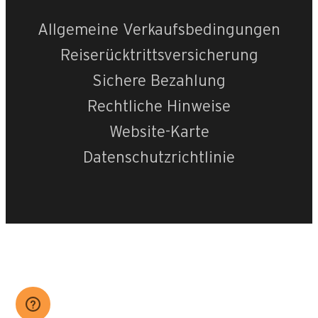
OpenStreetMap
Streets
Satellite
Allgemeine Verkaufsbedingungen
Leaflet
|
©
OpenStreetMap
Reiserücktrittsversicherung
Orée des pistes 
Sichere Bezahlung
Rechtliche Hinweise
Website-Karte
Datenschutzrichtlinie