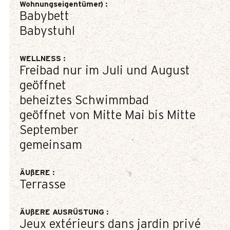
Wohnungseigentümer)
:
Babybett
Babystuhl
WELLNESS
:
Freibad nur im Juli und August
geöffnet
beheiztes Schwimmbad
geöffnet von Mitte Mai bis Mitte
September
gemeinsam
ÄUßERE
:
Terrasse
ÄUßERE AUSRÜSTUNG
:
Jeux extérieurs dans jardin privé