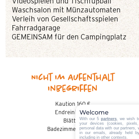
Videospielen und Tischfußball
Waschsalon mit Münzautomaten
Verleih von Gesellschaftsspielen
Fahrradgarage
GEMEINSAM für den Campingplatz
Nicht im Aufenthalt
inbegriffen
Kaution
160 €
Welcome
Endreinigung:
With our 5
partners
, we wish t
Blätter:
your devices (cookies, pixels
personal data with our partners, 
Badezimmerwäsche:
in our emails, already held b
including in other contexts.