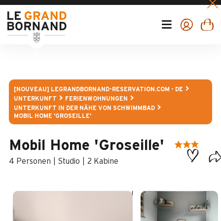
[NOUVEAU] LEGRANDBORNAND-RESERVATION.COM - DE
UNTERKUNFT
FERIENWOHNUNGEN
UNTERKUNFT IN DER NÄHE VON SCHWIMMBAD
MOBIL HOME 'GROSEILLE'
Mobil Home 'Groseille'
4 Personen
Studio
2
Kabine