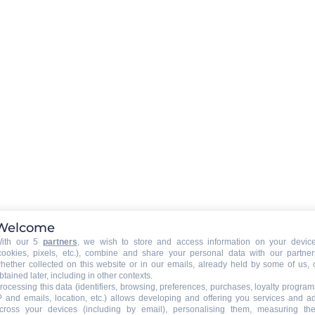
Verleih Sie eines WIFI - Box in
Option (Reservierung erforderl
Reinigungsgeräte
:
Waschmaschine
Parkplatz Garage
:
Äußerlicher Parkplatz
Welcome
ith our 5
partners
, we wish to store and access information on your devic
cookies, pixels, etc.), combine and share your personal data with our partner
hether collected on this website or in our emails, already held by some of us, 
btained later, including in other contexts.
rocessing this data (identifiers, browsing, preferences, purchases, loyalty program
P and emails, location, etc.) allows developing and offering you services and a
cross your devices (including by email), personalising them, measuring the