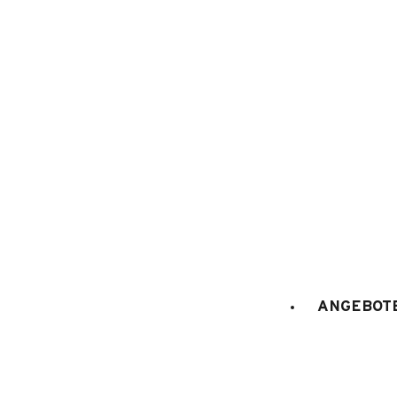
1
/
24
ANGEBOTE