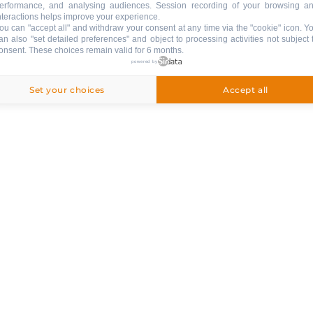
erformance, and analysing audiences. Session recording of your browsing a
nteractions helps improve your experience.
ou can "accept all" and withdraw your consent at any time via the "cookie" icon
. Y
an also "set detailed preferences" and object to processing activities not subject 
onsent. These choices remain valid for 6 months.
powered by
egriffen
Set your choices
Accept all
inbegriffen
: