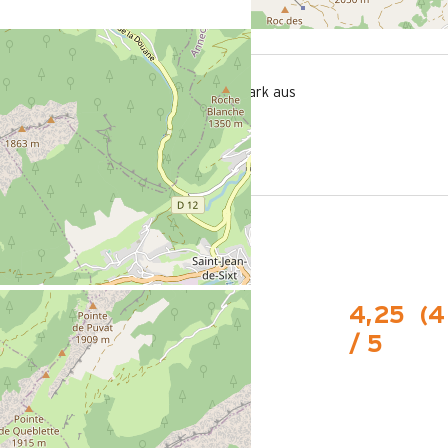
700 m
tion in Le
vom Freizeitpark aus
illage
fchen im
4,25
(
4
/ 5