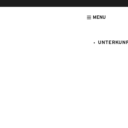
MENU
UNTERKUN
[NOUVEAU] LEGRANDBORNAND-RESERVATION.COM - DE
UNTERK
Merisier
:
408/157
8 Personen
4 Schla