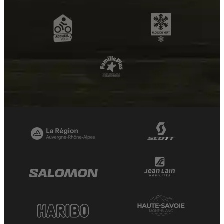
+
−
OpenStreetMap
Streets
Satellite
Leaflet
|
©
OpenStreetMap
Lou R'Bat Pays (To