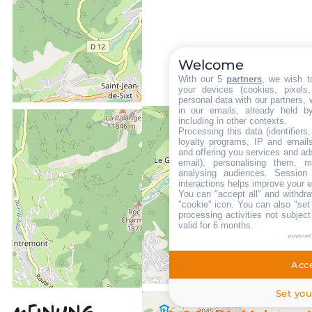
Welcome
With our 5
partners
, we wish t
your devices (cookies, pixels
personal data with our partners, 
in our emails, already held b
including in other contexts.
Processing this data (identifier
loyalty programs, IP and emails,
ENTFERNT :
and offering you services and ad
email), personalising them, m
500 m
analysing audiences. Session
Die Touristen-Information in Le Grand-Bornand Village
interactions helps improve your 
You can "accept all" and withdra
700 m
"cookie" icon
. You can also "set
vom Freizeitpark aus
processing activities not subjec
valid for 6 months.
150 m
powered
Des Stoppens Schiffchen im Sommer
Acce
Set you