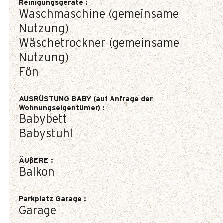
Reinigungsgeräte
:
Waschmaschine (gemeinsame
Nutzung)
Wäschetrockner (gemeinsame
Nutzung)
Fön
AUSRÜSTUNG BABY (auf Anfrage der
Wohnungseigentümer)
:
Babybett
Babystuhl
ÄUßERE
:
Balkon
Parkplatz Garage
:
Garage