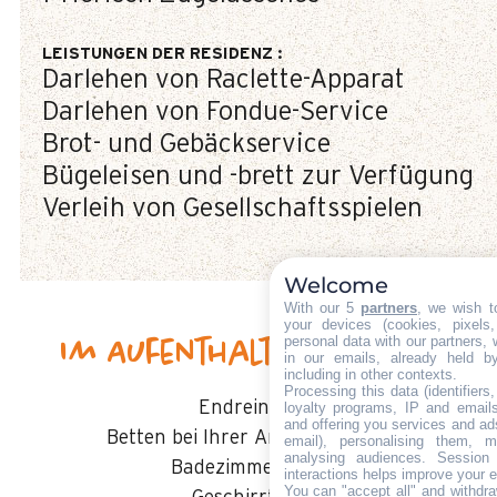
LEISTUNGEN DER RESIDENZ
:
Darlehen von Raclette-Apparat
Darlehen von Fondue-Service
Brot- und Gebäckservice
Bügeleisen und -brett zur Verfügung
Verleih von Gesellschaftsspielen
Welcome
With our 5
partners
, we wish t
your devices (cookies, pixels
personal data with our partners, 
Im Aufenthalt inbegriffen
in our emails, already held b
including in other contexts.
Processing this data (identifier
Endreinigung
loyalty programs, IP and emails,
and offering you services and ad
Betten bei Ihrer Ankunft gemacht
email), personalising them, m
analysing audiences. Session
Badezimmerwäsche
interactions helps improve your 
You can "accept all" and withdra