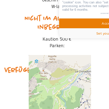
Geschirrtücher
"cookie" icon
. You can also "set
processing activities not subjec
W-lan
valid for 6 months.
powered
Nicht im Aufenthalt
Acce
inbegriffen
Set you
Kaution
500 €
Parken:
Verfügbarkeit & Preise