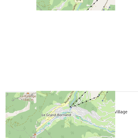
ENTFERNT :
850 m
Die Touristen-Information in Le Grand-Bornand Village
450 m
vom Freizeitpark aus
250m