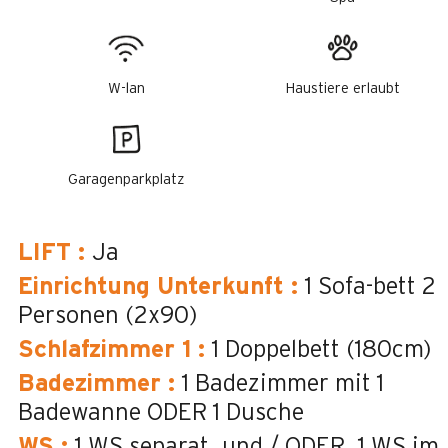
W-lan
Haustiere erlaubt
Garagenparkplatz
LIFT
:
Ja
Einrichtung Unterkunft
:
1 Sofa-bett 2
Personen
(2x90)
Schlafzimmer 1
:
1 Doppelbett (180cm)
Badezimmer
:
1
Badezimmer mit 1
Badewanne ODER 1 Dusche
WS
:
1
WS separat
und / ODER
1
WS im