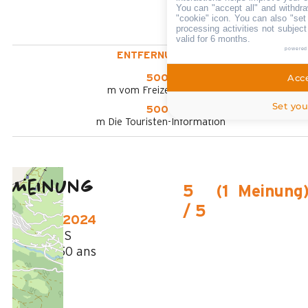
You can "accept all" and withdra
"cookie" icon
. You can also "set
processing activities not subjec
valid for 6 months.
powered
ENTFERNUNGEN :
Acce
5000
m vom Freizeitpark aus
Set you
5000
m Die Touristen-Information
Meinung
5
(
1
Meinung
/ 5
Februar 2024
FRANCOIS
Plus de 50 ans
Homme
5
/ 5