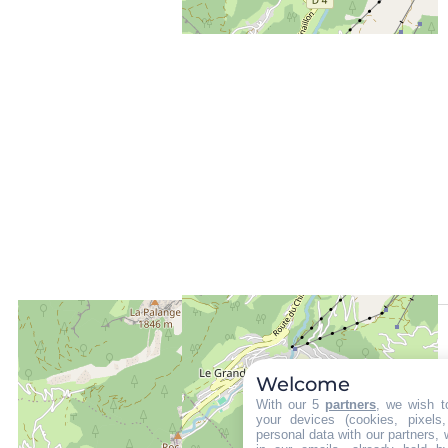
ENTFERNT :
800 m
Die Touristen-Information in Le Grand-Bornand Village
Welcome
1000 m
With our 5
partners
, we wish t
vom Freizeitpark aus
your devices (cookies, pixels
personal data with our partners, 
50 m