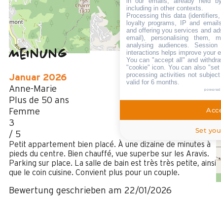
in our emails, already held b
Des Stoppens Schiffchen im Sommer
including in other contexts.
Processing this data (identifier
loyalty programs, IP and emails,
and offering you services and ad
email), personalising them, m
analysing audiences. Session
Meinung
interactions helps improve your 
3,5
(
2
Meinung
You can "accept all" and withdra
"cookie" icon
. You can also "set
/ 5
processing activities not subjec
Januar 2026
valid for 6 months.
Anne-Marie
powered
Plus de 50 ans
Acce
Femme
3
Set you
/ 5
Petit appartement bien placé. À une dizaine de minutes à
pieds du centre. Bien chauffé, vue superbe sur les Aravis.
Parking sur place. La salle de bain est très très petite, ainsi
que le coin cuisine. Convient plus pour un couple.
Bewertung geschrieben am 22/01/2026