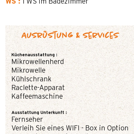
WS
:
1
WS im Badezimmer
Ausrüstung & Services
Küchenausstattung
:
Mikrowellenherd
Mikrowelle
Kühlschrank
Raclette-Apparat
Kaffeemaschine
Ausstattung Unterkunft
:
Fernseher
Verleih Sie eines WIFI - Box in Option