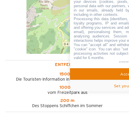
your devices (cookies, pixels
personal data with our partners, 
in our emails, already held b
including in other contexts.
Processing this data (identifier
loyalty programs, IP and emails,
and offering you services and ad
email), personalising them, m
analysing audiences. Session
interactions helps improve your 
You can "accept all" and withdra
"cookie" icon
. You can also "set
processing activities not subjec
valid for 6 months.
powered
ENTFERNT :
Acce
1500 m
Die Touristen-Information in Le Grand-Bornand Village
Set you
1000 m
vom Freizeitpark aus
200 m
Des Stoppens Schiffchen im Sommer