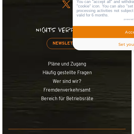
You can "accept all" and withdra
"cookie" icon
. You can also "set
processing activities not subjec
valid for 6 months.
powered
NICHTS VERPASSEN!
Acce
NEWSLETTER
Set you
Pläne und Zugang
Häufig gestellte Fragen
Wer sind wir?
Fremdenverkehrsamt
Bereich für Betriebsräte