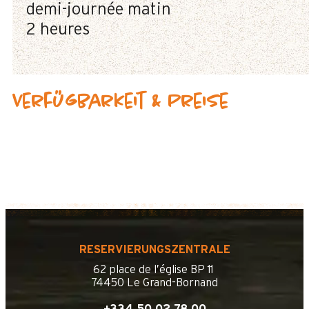
demi-journée matin
2 heures
Verfügbarkeit & Preise
RESERVIERUNGSZENTRALE
62 place de l’église BP 11
74450 Le Grand-Bornand
+334 50 02 78 00