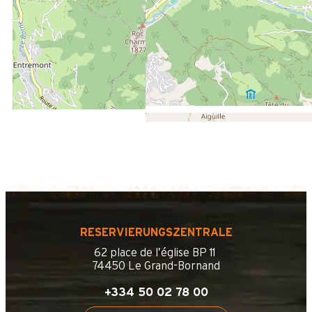
Die Touristen-Information in Le Grand-Bornand Village
700 m
vom Freizeitpark aus
200 m
Des Stoppens Schiffchen im Sommer
RESERVIERUNGSZENTRALE
62 place de l’église BP 11
74450 Le Grand-Bornand
+334 50 02 78 00