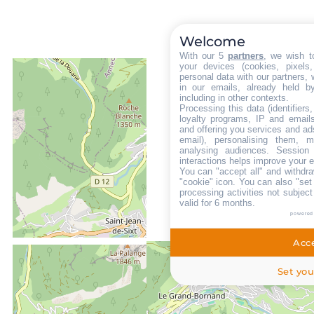
Welcome
With our 5
partners
, we wish t
your devices (cookies, pixels
personal data with our partners, 
in our emails, already held b
including in other contexts.
Processing this data (identifier
loyalty programs, IP and emails,
and offering you services and ad
email), personalising them, m
analysing audiences. Session
interactions helps improve your 
You can "accept all" and withdra
"cookie" icon
. You can also "set
processing activities not subjec
valid for 6 months.
powered
Acce
Set you
ENTFERNT :
500 m