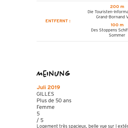
200 m
Die Touristen-Informa
Grand-Bornand V
ENTFERNT :
100 m
Des Stoppens Schif
Sommer
Meinung
Juli 2019
GILLES
Plus de 50 ans
Femme
5
/ 5
Logement très spacieux, belle vue sur l extér