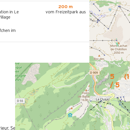
200 m
tion in Le
vom Freizeitpark aus
illage
fchen im
5
(
1
/ 5
ieur. Secteur calme L espace de vie est bien adapté à la vie d u