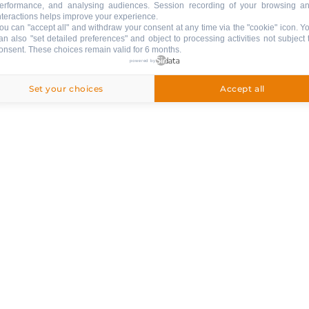
erformance, and analysing audiences. Session recording of your browsing a
nteractions helps improve your experience.
ou can "accept all" and withdraw your consent at any time via the "cookie" icon
. Y
an also "set detailed preferences" and object to processing activities not subject 
onsent. These choices remain valid for 6 months.
powered by
Set your choices
Accept all
inbegriffen
: