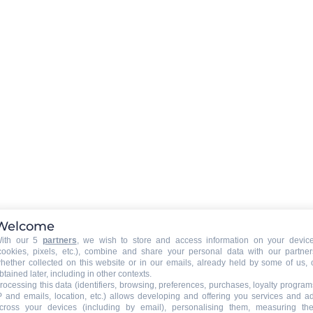
AUSRÜSTUNG BABY (auf Anfrage der
Wohnungseigentümer)
:
same
Babybett
Babystuhl
nsame
ÄUßERE
:
Welcome
Balkon
ith our 5
partners
, we wish to store and access information on your devic
cookies, pixels, etc.), combine and share your personal data with our partner
hether collected on this website or in our emails, already held by some of us, 
btained later, including in other contexts.
TIERE
:
rocessing this data (identifiers, browsing, preferences, purchases, loyalty program
Tiere erlaubt
P and emails, location, etc.) allows developing and offering you services and a
cross your devices (including by email), personalising them, measuring the