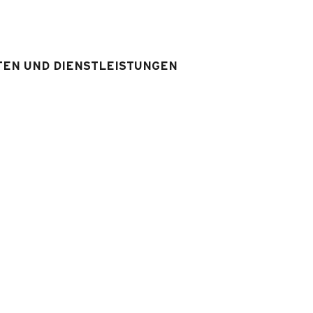
Einzelbett(en)
Badezimmer
:
1
Badezimmer 
Dusche
TEN UND DIENSTLEISTUNGEN
WS
:
1
WS separat
lbett(en)
srüstung & Services
Ausstattung Unterkunft
:
Fernseher