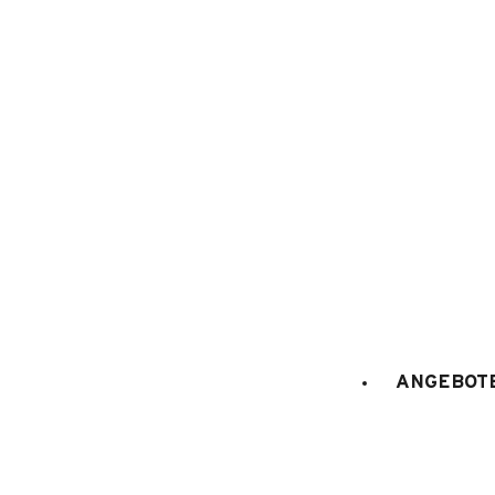
1
/
11
ANGEBOTE