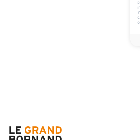
p
i
Y
c
c
Nicht im Aufenthalt 
Kaution
250 €
Endreinigung:
Blätter:
Badezimmerwäsche
Verfügbarkeit & Preise