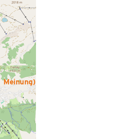
Meinung
)
ne famille