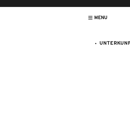
MENU
UNTERKUN
[NOUVEAU] LEGRANDBORNAND-RESERVATION.COM - DE
UNTERK
Genévriers
:
908054
6 Personen
3 Schla