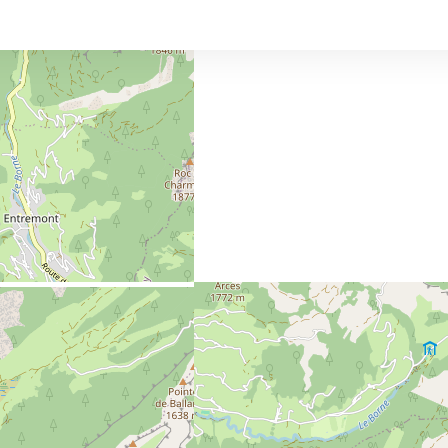
3 kms
tion in Le
vom Freizeitpark aus
illage
fchen im