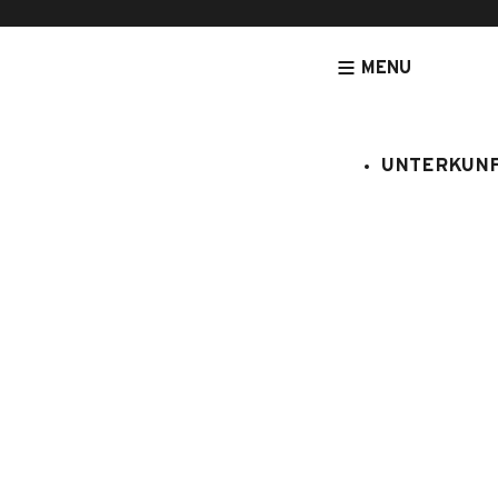
MENU
UNTERKUN
[NOUVEAU] LEGRANDBORNAND-RESERVATION.COM - DE
UNTERK
Gästezimme
Chambre d'hôtes
2 Personen