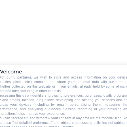
TIERE
:
Tiere erlaubt
Tiere erlaubt mit Zustimmung
Vermieters
Welcome
ith our 5
partners
, we wish to store and access information on your devic
cookies, pixels, etc.), combine and share your personal data with our partner
hether collected on this website or in our emails, already held by some of us, 
btained later, including in other contexts.
rocessing this data (identifiers, browsing, preferences, purchases, loyalty program
P and emails, location, etc.) allows developing and offering you services and a
cross your devices (including by email), personalising them, measuring the
erformance, and analysing audiences. Session recording of your browsing a
egriffen
nteractions helps improve your experience.
ou can "accept all" and withdraw your consent at any time via the "cookie" icon
. Y
an also "set detailed preferences" and object to processing activities not subject 