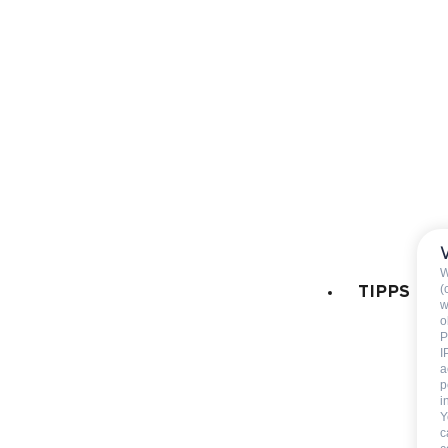
Parkplatz Garage
:
Äußerlicher Parkplatz
LEISTUNGEN DER RESIDENZ
:
Petits déjeuners inclus
Table d'hôtes
W
(
TIPPS
w
o
P
I
a
p
Im Aufenthalt inb
i
Y
c