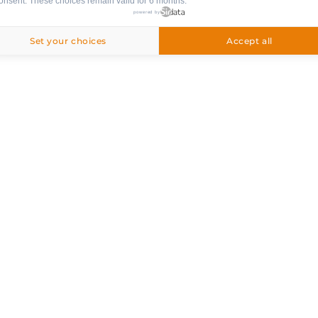
onsent. These choices remain valid for 6 months.
powered by
Set your choices
Accept all
 gemacht
e