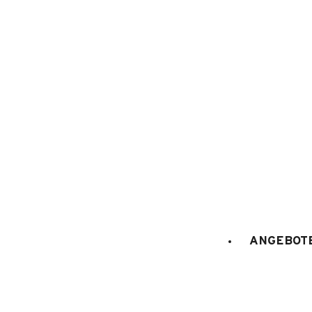
1
/
12
ANGEBOTE