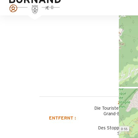
DE
2800m
Die Touristen-Informa
Grand-Bornand V
ENTFERNT :
450 m
Des Stoppens Schif
Sommer