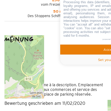
250 m
Processing this data (identifier
vom Freizeitpark aus
loyalty programs, IP and emails,
and offering you services and ad
50 m
email), personalising them, m
Des Stoppens Schiffchen im Sommer
analysing audiences. Session
interactions helps improve your 
You can "accept all" and withdra
"cookie" icon
. You can also "set
processing activities not subjec
valid for 6 months.
Meinung
4,5
(
2
Meinung
powered
/ 5
Acce
Februar 2020
THIERRY
Set you
35 à 50 ans
Femme
5
/ 5
Hébergement conforme à la description. Emplacement
parfait pour les accès aux commerces et service des
navettes. Manque une place de parking réservée.
Bewertung geschrieben am 11/02/2020