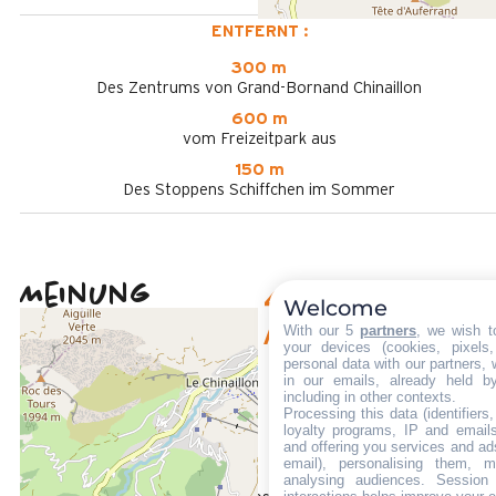
ENTFERNT :
300 m
Des Zentrums von Grand-Bornand Chinaillon
600 m
vom Freizeitpark aus
150 m
Des Stoppens Schiffchen im Sommer
Meinung
4,29
(
7
Meinung
Welcome
/ 5
With our 5
partners
, we wish t
Dezember 2024
your devices (cookies, pixels
personal data with our partners, 
OLIVIER
in our emails, already held b
Plus de 50 ans
including in other contexts.
Processing this data (identifier
Homme
loyalty programs, IP and emails,
and offering you services and ad
3
email), personalising them, m
/ 5
analysing audiences. Session