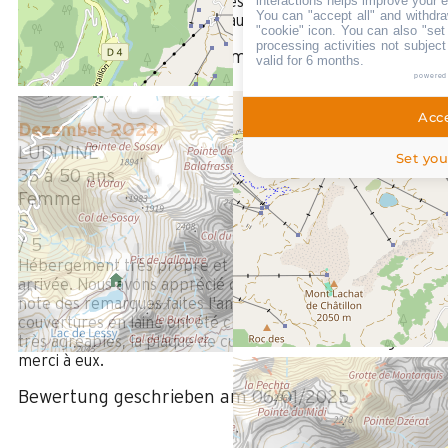
interactions helps improve your 
Je pense qu'il manque quelques ustensiles pour que ce soit
You can "accept all" and withdra
satisfaisant Ex quelques couteaux qui coupent
"cookie" icon
. You can also "set
processing activities not subjec
Bewertung geschrieben am 06/01/2025
valid for 6 months.
powered
Acce
Dezember 2024
LUDIVINE
Set you
35 à 50 ans
Femme
5
/ 5
Hébergement très propre et qui sentait très bon à notre
arrivée. Nous avons apprécié que les propriétaires aient pris
note des remarques faites l'année précédente, les
couvertures en laine ont été changées au profit de couettes
très agréables, la plaque de cuisson a aussi été changée.
merci à eux.
Bewertung geschrieben am 06/01/2025