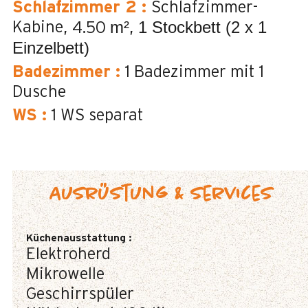
Schlafzimmer 2
:
Schlafzimmer-
m²
1 Stockbett (2 x 1
Kabine
4.50
Einzelbett)
Badezimmer
:
1
Badezimmer mit 1
Dusche
WS
:
1
WS separat
Ausrüstung & Services
Küchenausstattung
:
Elektroherd
Mikrowelle
Geschirrspüler