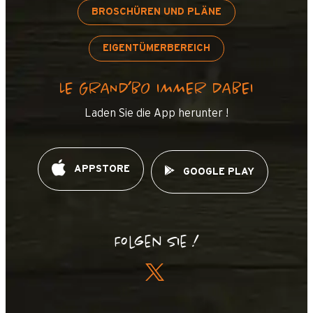
BROSCHÜREN UND PLÄNE
OpenStreetMap
Streets
Satellite
Leaflet
|
©
OpenStreetMap
EIGENTÜMERBEREICH
Florimontagne B
LE GRAND’BO IMMER DABEI
Laden Sie die App herunter !
APPSTORE
GOOGLE PLAY
Folgen Sie !