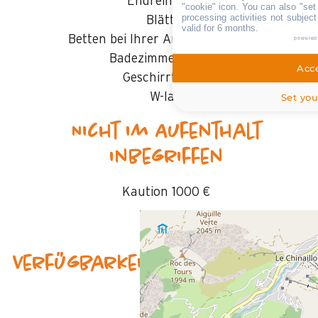
Endreinigung
"cookie" icon
. You can also "set
processing activities not subjec
Blätter
valid for 6 months.
Betten bei Ihrer Ankunft gemacht
powered
Badezimmerwäsche
Acce
Geschirrtücher
W-lan
Set you
Nicht im Aufenthalt
inbegriffen
Kaution
1000 €
Verfügbarkeit & Preise