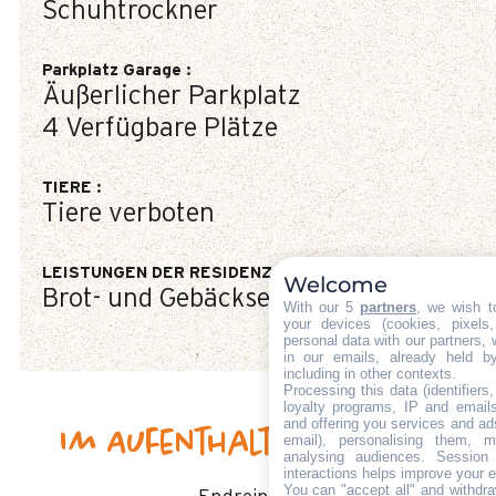
Schuhtrockner
Parkplatz Garage
:
Äußerlicher Parkplatz
4
Verfügbare Plätze
TIERE
:
Tiere verboten
LEISTUNGEN DER RESIDENZ
:
Welcome
Brot- und Gebäckservice
With our 5
partners
, we wish t
your devices (cookies, pixels
personal data with our partners, 
in our emails, already held b
including in other contexts.
Processing this data (identifier
loyalty programs, IP and emails,
and offering you services and ad
Im Aufenthalt inbegriffen
email), personalising them, m
analysing audiences. Session
interactions helps improve your 
You can "accept all" and withdra