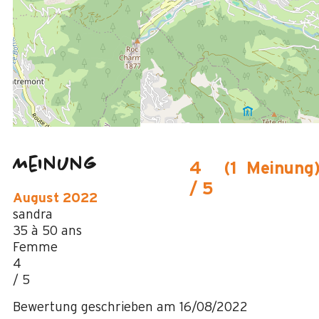
5 km
Des Zentrums von Grand-Bornand Chinaillon
900 m
vom Freizeitpark aus
150 m
Des Stoppens Schiffchen im Sommer
Meinung
4
(
1
Meinung
/ 5
August 2022
sandra
35 à 50 ans
Femme
4
/ 5
Bewertung geschrieben am 16/08/2022