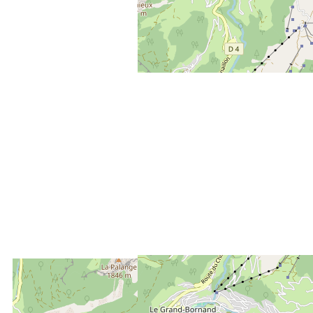
ENTFERNT :
850m
Die Touristen-Information in Le Grand-Bornand Village