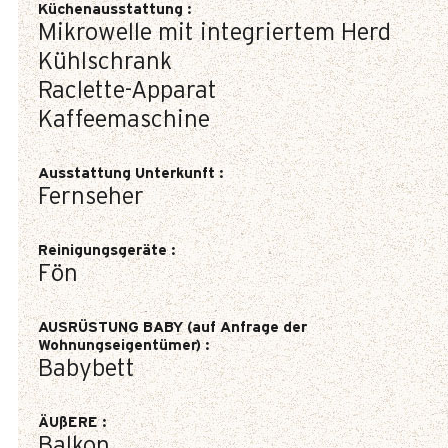
Küchenausstattung
:
Mikrowelle mit integriertem Herd
Kühlschrank
Raclette-Apparat
Kaffeemaschine
Ausstattung Unterkunft
:
Fernseher
Reinigungsgeräte
:
Fön
AUSRÜSTUNG BABY (auf Anfrage der
Wohnungseigentümer)
:
Babybett
ÄUßERE
:
Balkon