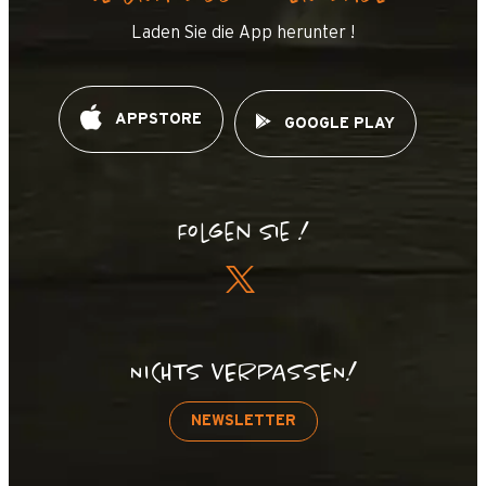
Laden Sie die App herunter !
+
−
APPSTORE
GOOGLE PLAY
OpenStreetMap
Streets
Satellite
Leaflet
|
©
OpenStreetMap
Etoile des neiges
Folgen Sie !
NICHTS VERPASSEN!
NEWSLETTER