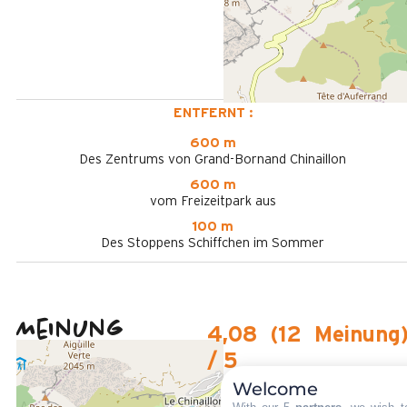
ENTFERNT :
600 m
Des Zentrums von Grand-Bornand Chinaillon
600 m
vom Freizeitpark aus
100 m
Des Stoppens Schiffchen im Sommer
Meinung
4,08
(
12
Meinung
/ 5
März 2026
Welcome
Manon