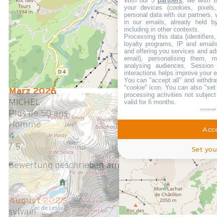
With our 5
partners
, we wish t
18 à 24 ans
your devices (cookies, pixels
Femme
personal data with our partners, 
in our emails, already held b
4
including in other contexts.
/ 5
Processing this data (identifier
loyalty programs, IP and emails,
and offering you services and ad
Bewertung geschrieben am 24/03/2026
email), personalising them, m
analysing audiences. Session
interactions helps improve your 
You can "accept all" and withdra
"cookie" icon
. You can also "set
März 2026
processing activities not subjec
MICHEL
valid for 6 months.
powered
Plus de 50 ans
Homme
Acce
4
/ 5
Set you
Bewertung geschrieben am 10/03/2026
August 2025
sylvain