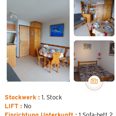
Stockwerk
:
1. Stock
LIFT
:
No
Einrichtung Unterkunft
:
1 Sofa-bett 2