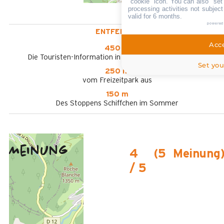
"cookie" icon
. You can also "set
processing activities not subjec
valid for 6 months.
powered
ENTFERNT :
Acce
450 m
Die Touristen-Information in Le Grand-Bornand Village
Set you
250 m
vom Freizeitpark aus
150 m
Des Stoppens Schiffchen im Sommer
Meinung
4
(
5
Meinung
/ 5
Februar 2025
Peggy
35 à 50 ans
Femme
4