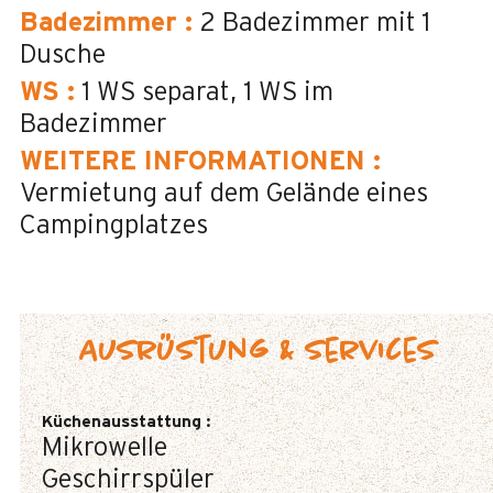
Badezimmer
:
2
Badezimmer mit 1
Dusche
WS
:
1
WS separat
1
WS im
Badezimmer
WEITERE INFORMATIONEN
:
Vermietung auf dem Gelände eines
Campingplatzes
Ausrüstung & Services
Küchenausstattung
:
Mikrowelle
Geschirrspüler