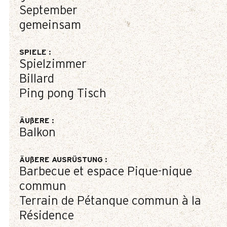
September
gemeinsam
SPIELE
:
Spielzimmer
Billard
Ping pong Tisch
ÄUßERE
:
Balkon
ÄUßERE AUSRÜSTUNG
:
Barbecue et espace Pique-nique
commun
Terrain de Pétanque commun à la
Résidence