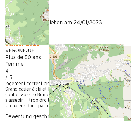
3
/ 5
Bewertung geschrieben am 24/01/2023
Januar 2022
VERONIQUE
Plus de 50 ans
Femme
4
/ 5
logement correct bien situé, calme ... mais c'est l'hiver.
Grand casier à ski et local skis accueillant avec un divan
confortable :-) Bémol : le divan vraiment inconfortable pour
s'asseoir ... trop droit et le chauffage qu'on ne sait pas gérer
la chaleur donc parfois un peu limite niveau chaleur.
Bewertung geschrieben am 12/01/2022