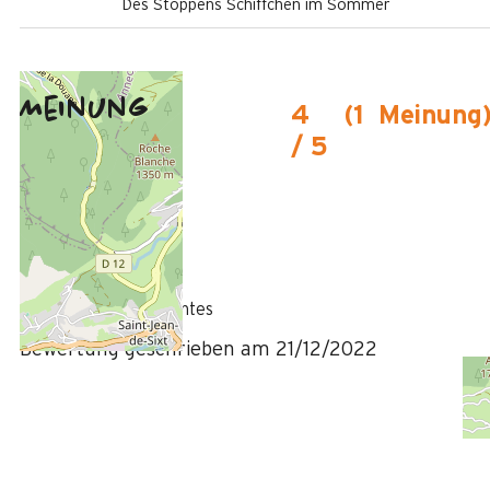
Des Stoppens Schiffchen im Sommer
Meinung
4
(
1
Meinung
/ 5
Dezember 2022
ALAIN
Plus de 50 ans
Homme
4
/ 5
Confirme à mes attentes
Bewertung geschrieben am 21/12/2022