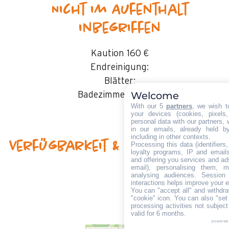
Nicht im Aufenthalt
inbegriffen
Kaution
160 €
Endreinigung:
Blätter:
Welcome
Badezimmerwäsche:
With our 5
partners
, we wish t
your devices (cookies, pixels
personal data with our partners, 
in our emails, already held b
including in other contexts.
Verfügbarkeit & Preise
Processing this data (identifier
loyalty programs, IP and emails,
and offering you services and ad
email), personalising them, m
analysing audiences. Session
interactions helps improve your 
You can "accept all" and withdra
"cookie" icon
. You can also "set
processing activities not subjec
valid for 6 months.
powered